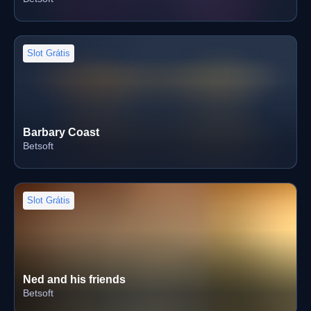
Slot Grátis
Barbary Coast
Betsoft
Slot Grátis
Ned and his friends
Betsoft