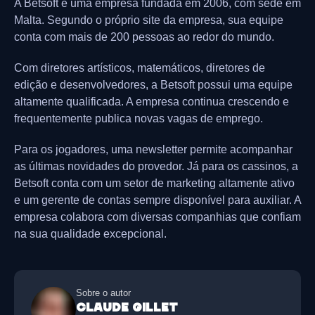
A Betsoft é uma empresa fundada em 2006, com sede em
Malta. Segundo o próprio site da empresa, sua equipe
conta com mais de 200 pessoas ao redor do mundo.
Com diretores artísticos, matemáticos, diretores de
edição e desenvolvedores, a Betsoft possui uma equipe
altamente qualificada. A empresa continua crescendo e
frequentemente publica novas vagas de emprego.
Para os jogadores, uma newsletter permite acompanhar
as últimas novidades do provedor. Já para os cassinos, a
Betsoft conta com um setor de marketing altamente ativo
e um gerente de contas sempre disponível para auxiliar. A
empresa colabora com diversas companhias que confiam
na sua qualidade excepcional.
Sobre o autor
Claude Gillet