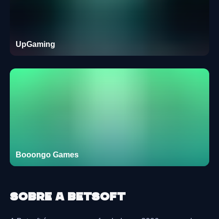
UpGaming
Booongo Games
Sobre a Betsoft