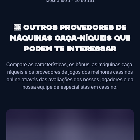
Mostrando
1
-
20
de
151
🎰 Outros provedores de
máquinas caça-níqueis que
podem te interessar
Compare as características, os bônus, as máquinas caça-
níqueis e os provedores de jogos dos melhores cassinos
online através das avaliações dos nossos jogadores e da
nossa equipe de especialistas em cassino.