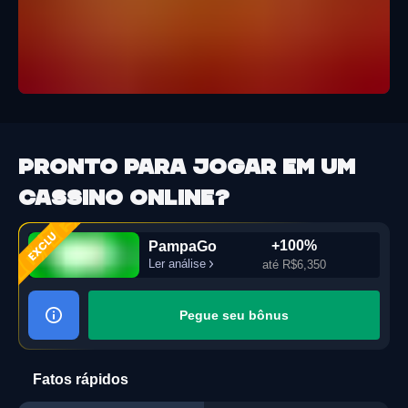
Pronto para jogar em um
cassino online?
+100%
PampaGo
Ler análise
até R$6,350
Pegue seu bônus
Fatos rápidos