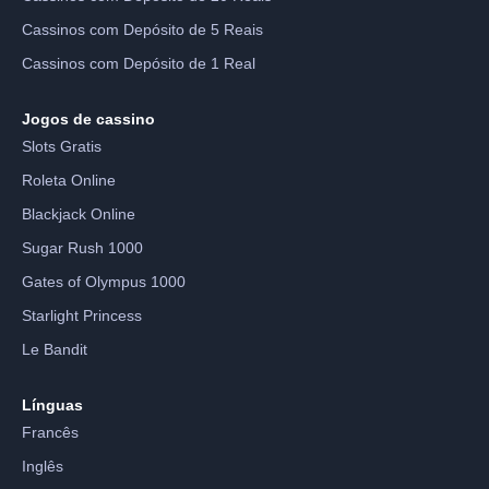
Cassinos com Depósito de 5 Reais
Cassinos com Depósito de 1 Real
Jogos de cassino
Slots Gratis
Roleta Online
Blackjack Online
Sugar Rush 1000
Gates of Olympus 1000
Starlight Princess
Le Bandit
Línguas
Francês
Inglês