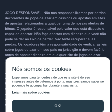
JOGO RESPONSÁVEL: Não nos responsabilizamos por perdas
decorrentes de jogos de azar em cassinos ou apostas em sites
de apostas relacionados a qualquer uma de nossas ofertas de
bônus. O jogador é responsável pelo valor que está disposto e
capaz de apostar. Não faça apostas com dinheiro que você não
pode se dar ao luxo de perder. Não tente recuperar suas
perdas. Os jogadores têm a responsabilidade de verificar as leis
sobre jogos de azar em seu país ou jurisdição e devem fazê-lo
antes de apostar dinheiro em qualquer site de jogos de azar
online.
Nós somos os cookies
ATENÇÃO: As ofertas em nosso site podem evoluir ou ser
Esperamos para ter certeza de que este site é do seu
canceladas. Recomendamos sempre que o jogador examine os
interesse antes de batermos à porta, mas precisamos saber se
termos e condições e verifique o bônus diretamente no site do
podemos te acompanhar durante a sua visita.
cassino/ou das empresas de apostas.
Leia mais sobre cookies
Apenas para maiores de 18 anos, exclusivo para novos
clientes, Termos e Condições se aplicam, jogue de maneira
responsável
www.begambleaware.org
OK!