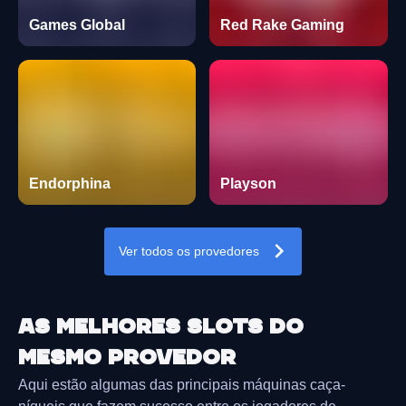
Games Global
Red Rake Gaming
Endorphina
Playson
Ver todos os provedores
As melhores slots do
mesmo provedor
Aqui estão algumas das principais máquinas caça-
níqueis que fazem sucesso entre os jogadores de