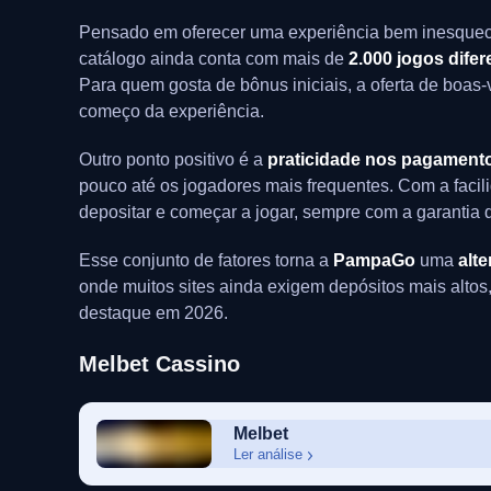
Pensado em oferecer uma experiência bem inesquecí
catálogo ainda conta com mais de
2.000 jogos difer
Para quem gosta de bônus iniciais, a oferta de boa
começo da experiência.
Outro ponto positivo é a
praticidade nos pagament
pouco até os jogadores mais frequentes. Com a faci
depositar e começar a jogar, sempre com a garantia 
Esse conjunto de fatores torna a
PampaGo
uma
alte
onde muitos sites ainda exigem depósitos mais alt
destaque em 2026.
Melbet Cassino
Melbet
Ler análise