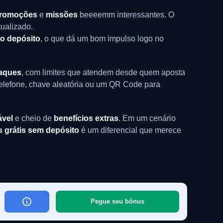
 promoções
e
missões
beeeemm interessantes. O
tualizado.
ro depósito
, o que dá um bom impulso logo no
saques
, com limites que atendem desde quem aposta
telefone, chave aleatória ou um QR Code para
ável
e cheio de
benefícios extras
. Em um cenário
s grátis sem depósito
é um diferencial que merece
Pegue seu bônus