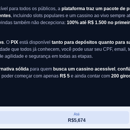
vel para todos os públicos, a
plataforma traz um pacote de
entes
, incluindo slots populares e um cassino ao vivo sempre a
s-vindas também não decepciona:
100% até R$ 1.500 no primei
os
. O
PIX
está disponível
tanto para depósitos quanto para 
lidade que todos já conhecem, você pode usar seu CPF, email, 
de agilidade e segurança em todas as etapas.
rnativa sólida
para quem
busca um cassino acessível
,
confi
os, poder começar com apenas
R$ 5
e ainda contar com
200 giro
Até
R$5,674