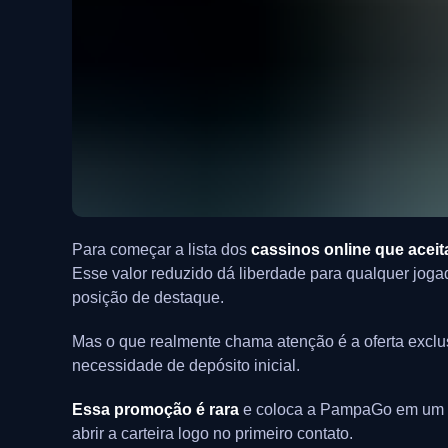
Para começar a lista dos
cassinos online que acei
Esse valor reduzido dá liberdade para qualquer jog
posição de destaque.
Mas o que realmente chama atenção é a oferta excl
necessidade de depósito inicial.
Essa promoção é rara
e coloca a PampaGo em um pa
abrir a carteira logo no primeiro contato.