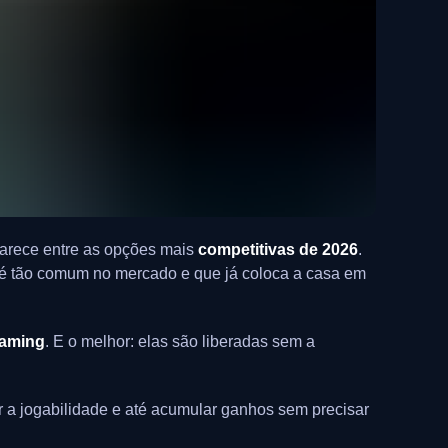
arece entre as opções mais
competitivas de 2026
.
 é tão comum no mercado e que já coloca a casa em
Gaming
. E o melhor: elas são liberadas sem a
ar a jogabilidade e até acumular ganhos sem precisar