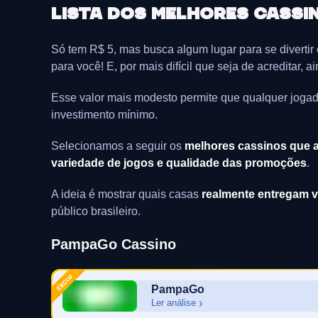
Lista dos melhores cassin
Só tem R$ 5, mas busca algum lugar para se divertir 
para você! E, por mais difícil que seja de acreditar, a
Esse valor mais modesto permite que qualquer jogado
investimento mínimo.
Selecionamos a seguir os
melhores cassinos que a
variedade de jogos e qualidade das promoções
.
A ideia é mostrar quais casas
realmente entregam 
público brasileiro.
PampaGo Cassino
PampaGo
Ler análise