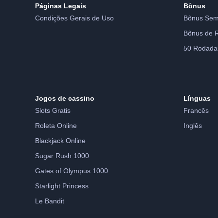
Páginas Legais
Bônus
Condições Gerais de Uso
Bônus Sem
Bônus de R
50 Rodadas
Jogos de cassino
Línguas
Slots Gratis
Francês
Roleta Online
Inglês
Blackjack Online
Sugar Rush 1000
Gates of Olympus 1000
Starlight Princess
Le Bandit