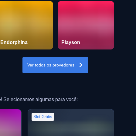
Endorphina
Playson
Ver todos os provedores
ne! Selecionamos algumas para você:
Slot Grátis