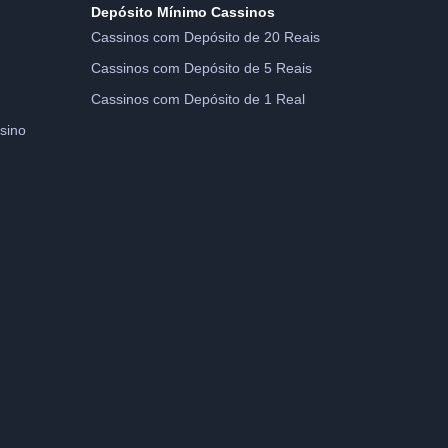
Depósito Mínimo Cassinos
Cassinos com Depósito de 20 Reais
Cassinos com Depósito de 5 Reais
Cassinos com Depósito de 1 Real
sino