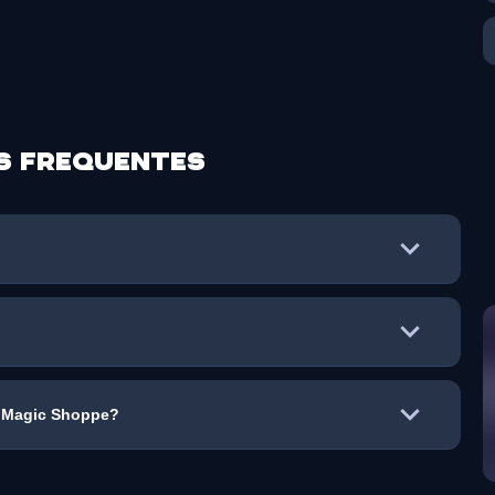
s frequentes
e Magic Shoppe?