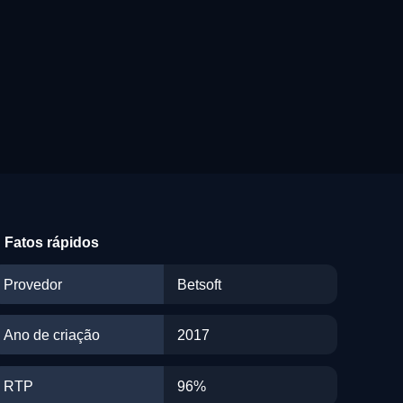
Fatos rápidos
Provedor
Betsoft
Ano de criação
2017
RTP
96%