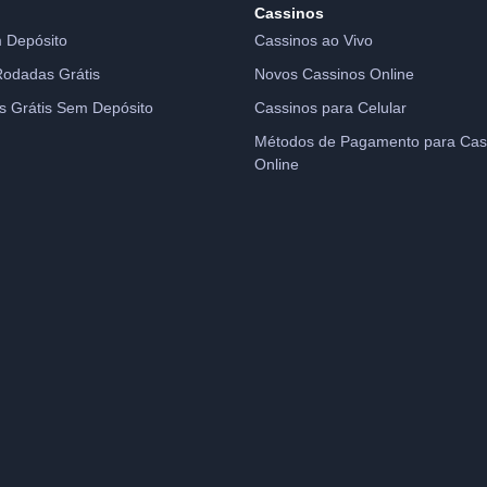
Cassinos
 Depósito
Cassinos ao Vivo
odadas Grátis
Novos Cassinos Online
 Grátis Sem Depósito
Cassinos para Celular
Métodos de Pagamento para Cas
Online