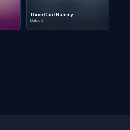
Three Card Rummy
Betsoft