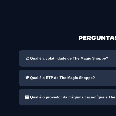
Pergunta
📈 Qual é a volatilidade de The Magic Shoppe?
💸 Qual é o RTP de The Magic Shoppe?
🎰 Qual é o provedor da máquina caça-níqueis Th