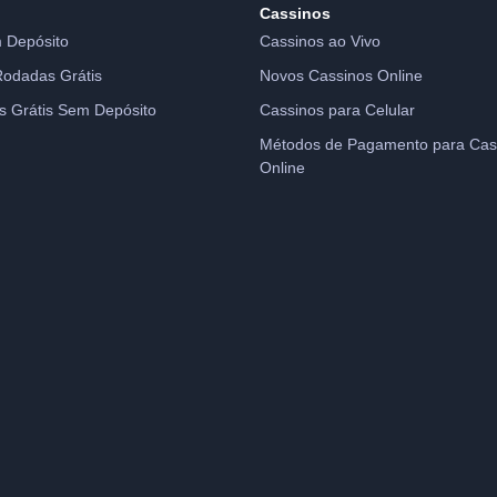
Cassinos
 Depósito
Cassinos ao Vivo
odadas Grátis
Novos Cassinos Online
 Grátis Sem Depósito
Cassinos para Celular
Métodos de Pagamento para Cas
Online