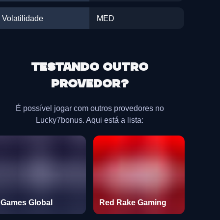
Volatilidade
MED
Testando outro
provedor?
É possível jogar com outros provedores no
Lucky7bonus. Aqui está a lista:
Games Global
Red Rake Gaming