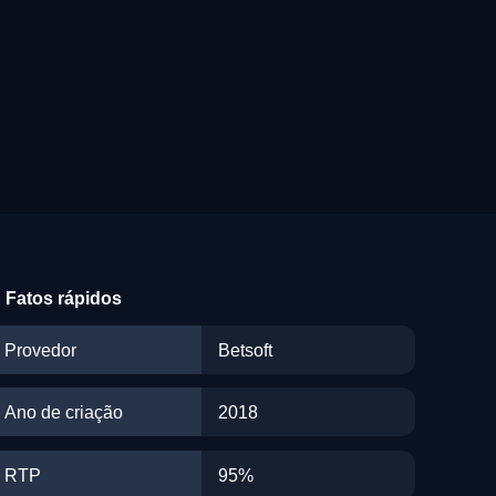
Fatos rápidos
Provedor
Betsoft
Ano de criação
2018
RTP
95%