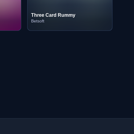
Three Card Rummy
Betsoft