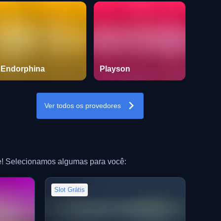
Endorphina
Playson
Ver todos os provedores
ne! Selecionamos algumas para você:
Slot Grátis