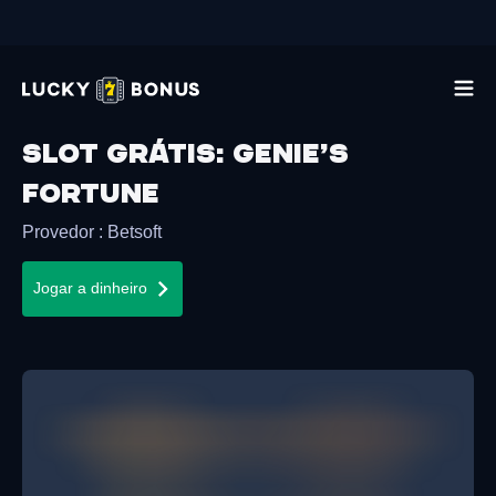
Slot grátis
:
Genie’s
Fortune
Provedor
:
Betsoft
Jogar a dinheiro