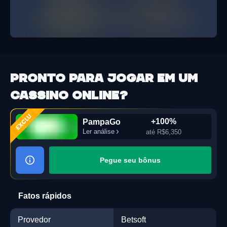
Pronto para jogar em um
cassino online?
+100%
PampaGo
Ler análise
até R$6,350
Pegue seu bônus
Fatos rápidos
Provedor
Betsoft