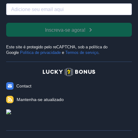
Inscreva-se agora!
Este site é protegido pelo reCAPTCHA, sob a política do
Google
Política de privacidade
e
Termos de serviço
.
Contact
Mantenha-se atualizado