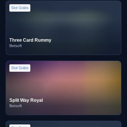
Slot Grátis
Three Card Rummy
Betsoft
Slot Grátis
Split Way Royal
Betsoft