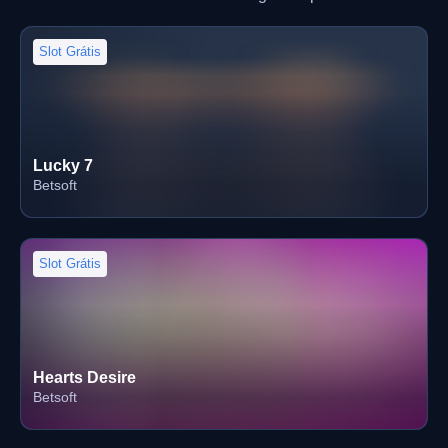
Slot Grátis
Lucky 7
Betsoft
Slot Grátis
Hearts Desire
Betsoft