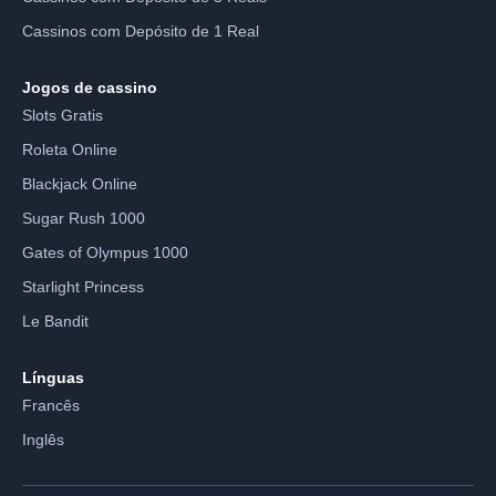
Cassinos com Depósito de 1 Real
Jogos de cassino
Slots Gratis
Roleta Online
Blackjack Online
Sugar Rush 1000
Gates of Olympus 1000
Starlight Princess
Le Bandit
Línguas
Francês
Inglês