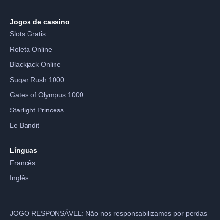
Jogos de cassino
Slots Gratis
Roleta Online
Blackjack Online
Sugar Rush 1000
Gates of Olympus 1000
Starlight Princess
Le Bandit
Línguas
Francês
Inglês
JOGO RESPONSÁVEL: Não nos responsabilizamos por perdas