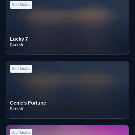
Slot Grátis
Lucky 7
Betsoft
Slot Grátis
Genie’s Fortune
Betsoft
Slot Grátis