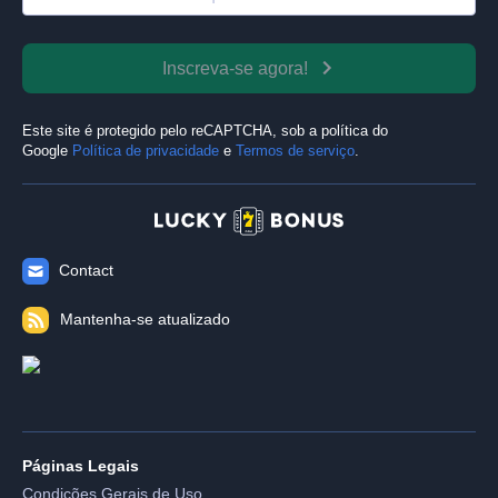
Inscreva-se agora!
Este site é protegido pelo reCAPTCHA, sob a política do
Google
Política de privacidade
e
Termos de serviço
.
Contact
Mantenha-se atualizado
Páginas Legais
Condições Gerais de Uso