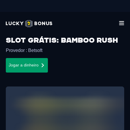
Slot grátis
:
Bamboo Rush
Provedor
:
Betsoft
Jogar a dinheiro