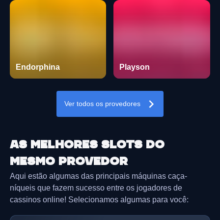
Endorphina
Playson
Ver todos os provedores
As melhores slots do
mesmo provedor
Aqui estão algumas das principais máquinas caça-
níqueis que fazem sucesso entre os jogadores de
cassinos online! Selecionamos algumas para você: