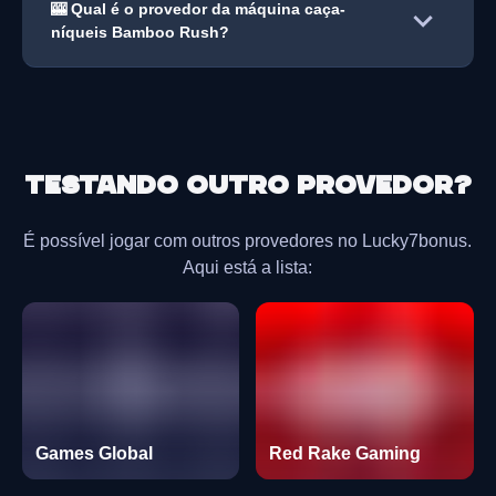
🎰 Qual é o provedor da máquina caça-
níqueis Bamboo Rush?
Testando outro provedor?
É possível jogar com outros provedores no Lucky7bonus.
Aqui está a lista:
Games Global
Red Rake Gaming