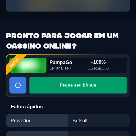
Pronto para jogar em um
cassino online?
+100%
PampaGo
Ler análise
até R$6,350
Pegue seu bônus
Fatos rápidos
Provedor
Betsoft