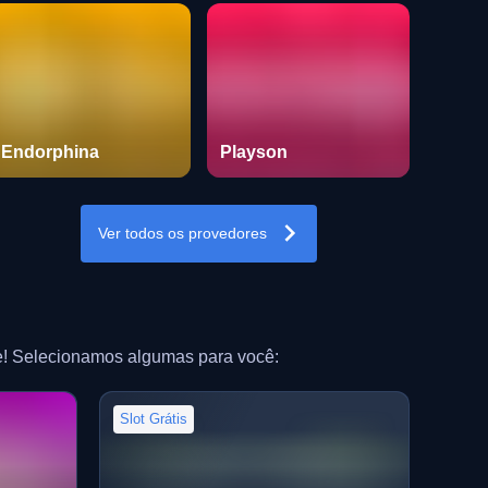
Endorphina
Playson
Ver todos os provedores
ne! Selecionamos algumas para você:
Slot Grátis