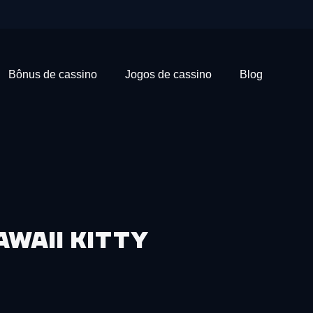
Bônus de cassino
Jogos de cassino
Blog
awaii Kitty