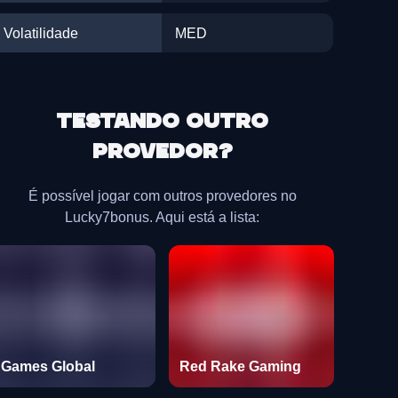
Volatilidade
MED
Testando outro
provedor?
É possível jogar com outros provedores no
Lucky7bonus. Aqui está a lista:
Games Global
Red Rake Gaming