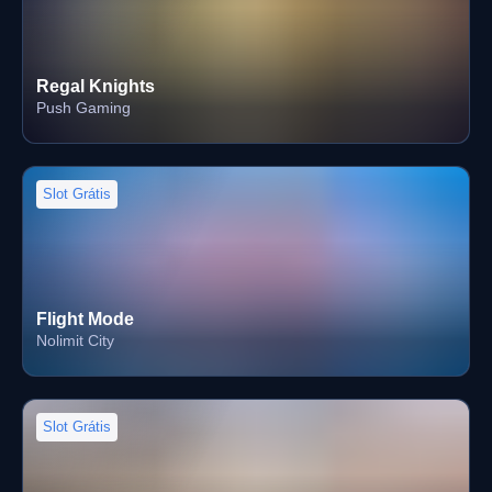
Regal Knights
Push Gaming
Slot Grátis
Flight Mode
Nolimit City
Slot Grátis