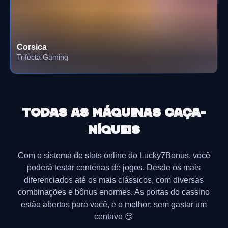
Corsica
Trifecta Gaming
Todas as Máquinas Caça-
Níqueis
Com o sistema de slots online do Lucky7Bonus, você
poderá testar centenas de jogos. Desde os mais
diferenciados até os mais clássicos, com diversas
combinações e bônus enormes. As portas do cassino
estão abertas para você, e o melhor: sem gastar um
centavo 😏