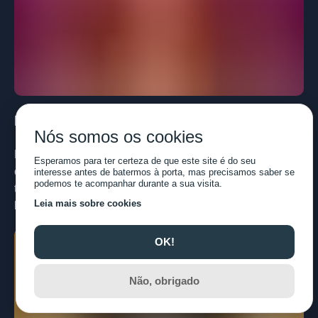
Máquina caça-níqueis com rolos
Nós somos os cookies
Este tipo é o mais comum no mercado de cassinos
Esperamos para ter certeza de que este site é do seu
online. Ele replica o modelo das máquinas caça-níqueis
interesse antes de batermos à porta, mas precisamos saber se
podemos te acompanhar durante a sua visita.
tradicionais que faziam girar rolos de símbolos com
Leia mais sobre cookies
linhas de pagamento.
OK!
Não, obrigado