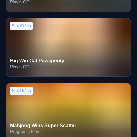
Play'n GO
Slot Grátis
Big Win Cat Pawsperity
Play'n GO
Slot Grátis
Mahjong Wins Super Scatter
Pragmatic Play