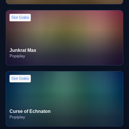
Slot Grátis
Junkrat Max
Popiplay
Slot Grátis
Curse of Echnaton
Popiplay