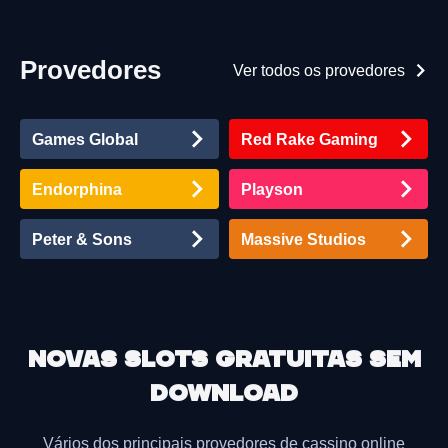
Provedores
Ver todos os provedores
Games Global
Red Rake Gaming
Endorphina
Playson
Peter & Sons
Massive Studios
Novas Slots Gratuitas sem
Download
Vários dos principais provedores de cassino online