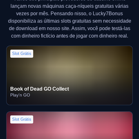
lançam novas máquinas caça-níqueis gratuitas várias
vezes por mês. Pensando nisso, o Lucky7Bonus
disponibiliza as últimas slots gratuitas sem necessidade
de download em nosso site. Assim, você pode testá-las
com dinheiro fictício antes de jogar com dinheiro real.
Slot Grátis
Book of Dead GO Collect
Play'n GO
Slot Grátis