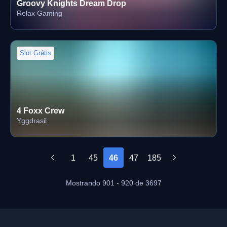
Groovy Knights Dream Drop
Relax Gaming
Slot Grátis
4 Foxx Crew
Yggdrasil
41
42
43
44
1
45
46
47
185
48
49
50
51
Mostrando
901
-
920
de
3697