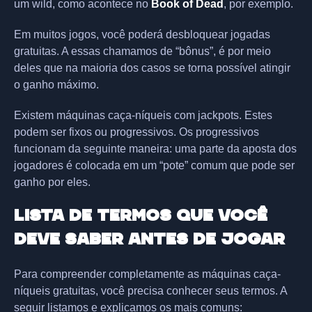
um wild, como acontece no
Book of Dead
, por exemplo.
Em muitos jogos, você poderá desbloquear jogadas
gratuitas. A essas chamamos de “bônus”, é por meio
deles que na maioria dos casos se torna possível atingir
o ganho máximo.
Existem máquinas caça-níqueis com jackpots. Estes
podem ser fixos ou progressivos. Os progressivos
funcionam da seguinte maneira: uma parte da aposta dos
jogadores é colocada em um “pote” comum que pode ser
ganho por eles.
Lista de termos que você
deve saber antes de jogar
Para compreender completamente as máquinas caça-
níqueis gratuitas, você precisa conhecer seus termos. A
seguir listamos e explicamos os mais comuns: