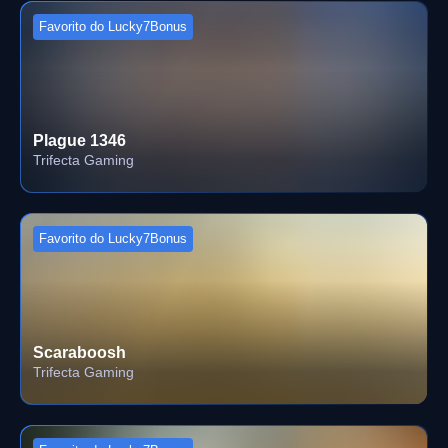
Favorito do Lucky7Bonus
Plague 1346
Trifecta Gaming
Favorito do Lucky7Bonus
Scaraboosh
Trifecta Gaming