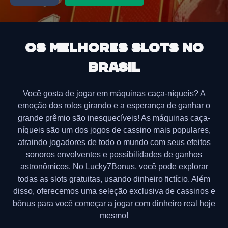
Os melhores slots no
Brasil
Você gosta de jogar em máquinas caça-níqueis? A
emoção dos rolos girando e a esperança de ganhar o
grande prêmio são inesquecíveis! As máquinas caça-
níqueis são um dos jogos de cassino mais populares,
atraindo jogadores de todo o mundo com seus efeitos
sonoros envolventes e possibilidades de ganhos
astronômicos. No Lucky7Bonus, você pode explorar
todas as slots gratuitas, usando dinheiro fictício. Além
disso, oferecemos uma seleção exclusiva de cassinos e
bônus para você começar a jogar com dinheiro real hoje
mesmo!