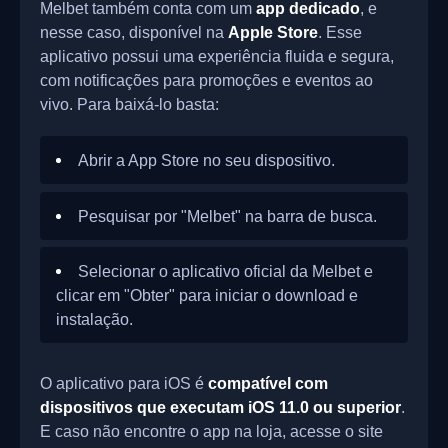
Melbet também conta com um
app dedicado
, e
nesse caso, disponível na
Apple Store
. Esse
aplicativo possui uma experiência fluida e segura,
com notificações para promoções e eventos ao
vivo. Para baixá-lo basta:
Abrir a App Store no seu dispositivo.
Pesquisar por "Melbet" na barra de busca.
Selecionar o aplicativo oficial da Melbet e
clicar em "Obter" para iniciar o download e
instalação.
O aplicativo para iOS é
compatível com
dispositivos que executam iOS 11.0 ou superior
.
E caso não encontre o app na loja, acesse o site