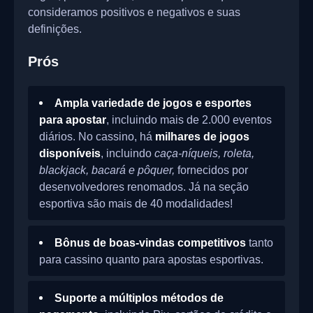
consideramos positivos e negativos e suas
definições.
Prós
Ampla variedade de jogos e esportes
para apostar
, incluindo mais de 2.000 eventos
diários. No cassino, há
milhares de jogos
disponíveis
, incluindo
caça-níqueis, roleta,
blackjack, bacará e pôquer,
fornecidos por
desenvolvedores renomados. Já na seção
esportiva são mais de 40 modalidades!
Bônus de boas-vindas competitivos
tanto
para cassino quanto para apostas esportivas.
Suporte a múltiplos métodos de