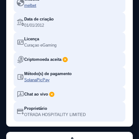
melbet
Data de criação
01/01/2012
Licença
Curaçao eGaming
Criptomoeda aceita
Método(s) de pagamento
Solana
PicPay
Chat ao vivo
Proprietário
OTRADA HOSPITALITY LIMITED