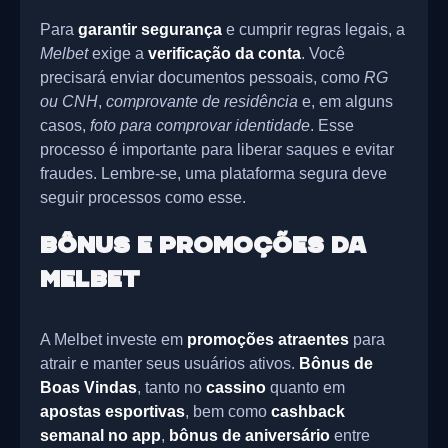
Para
garantir segurança
e cumprir regras legais, a
Melbet
exige a
verificação da conta
. Você
precisará enviar documentos pessoais, como
RG
ou CNH
,
comprovante de residência
e, em alguns
casos,
foto para comprovar identidade
. Esse
processo é importante para liberar saques e evitar
fraudes. Lembre-se, uma plataforma segura deve
seguir processos como esse.
Bônus e Promoções da
Melbet
A Melbet investe em
promoções atraentes
para
atrair e manter seus usuários ativos.
Bônus de
Boas Vindas
, tanto no
cassino
quanto em
apostas esportivas
, bem como
cashback
semanal no app
,
bônus de aniversário
entre