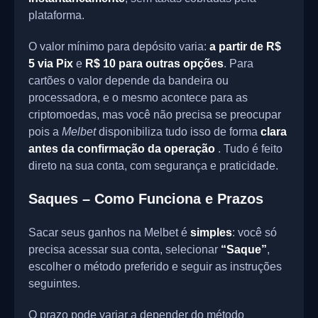
plataforma.
O valor mínimo para depósito varia:
a partir de R$
5 via Pix
e
R$ 10 para outras opções
. Para
cartões o valor depende da bandeira ou
processadora, e o mesmo acontece para as
criptomoedas, mas você não precisa se preocupar
pois a
Melbet
disponibiliza tudo isso de forma
clara
antes da confirmação da operação
. Tudo é feito
direto na sua conta, com segurança e praticidade.
Saques – Como Funciona e Prazos
Sacar seus ganhos na Melbet é
simples
: você só
precisa acessar sua conta, selecionar
“Saque”
,
escolher o método preferido e seguir as instruções
seguintes.
O prazo pode variar a depender do método