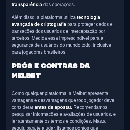
transparência
das operações.
Além disso, a plataforma utiliza
tecnologia
avançada de criptografia
para proteger dados e
transações dos usuários de interceptação por
terceiros. Medida essa imprescindível para a
segurança de usuários do mundo todo, inclusive
para jogadores brasileiros.
Prós e Contras da
Melbet
Como qualquer plataforma, a Melbet apresenta
vantagens e desvantagens que todo jogador deve
considerar
antes de apostar.
Recomendamos
pesquisar informações e avaliações de usuários, e
ler atentamente os termos e condições. Mas,a
seguir, para te ajudar, listamos pontos que