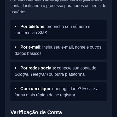
conta, facilitando o processo para todos os perfis de
usuários:
Por telefone
: preencha seu número e
confirme via SMS.
Por e-mail
: insira seu e-mail, nome e outros
dados básicos.
Por redes sociais
: conecte sua conta do
Google
,
Telegram
ou outra plataforma.
Com um clique
: quer agilidade? Essa é a
forma mais rápida de se registrar.
Verificação de Conta