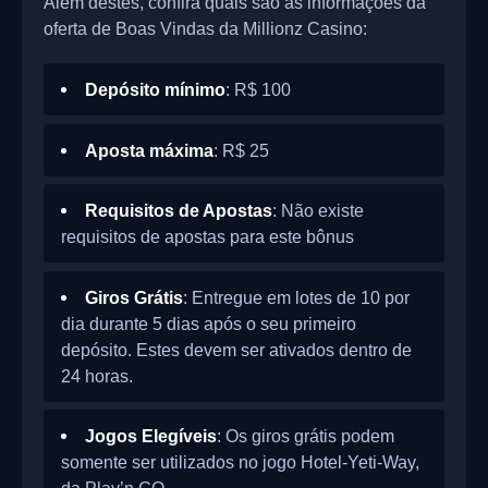
Além destes, confira quais são as informações da
oferta de Boas Vindas da Millionz Casino:
Depósito mínimo
: R$ 100
Aposta máxima
: R$ 25
Requisitos de Apostas
: Não existe
requisitos de apostas para este bônus
Giros Grátis
: Entregue em lotes de 10 por
dia durante 5 dias após o seu primeiro
depósito. Estes devem ser ativados dentro de
24 horas.
Jogos Elegíveis
: Os giros grátis podem
somente ser utilizados no jogo Hotel-Yeti-Way,