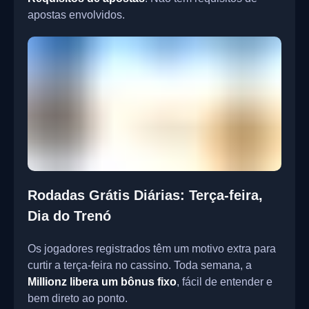
apostas envolvidos.
Rodadas Grátis Diárias: Terça-feira,
Dia do Trenó
Os jogadores registrados têm um motivo extra para
curtir a terça-feira no cassino. Toda semana, a
Millionz libera um bônus fixo
, fácil de entender e
bem direto ao ponto.