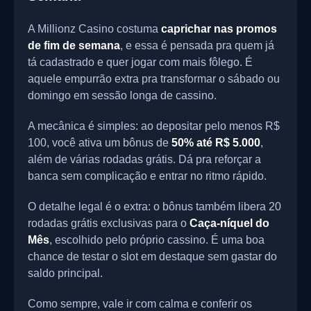
A Millionz Casino costuma
caprichar nas promos
de fim de semana
, e essa é pensada pra quem já
tá cadastrado e quer jogar com mais fôlego. É
aquele empurrão extra pra transformar o sábado ou
domingo em sessão longa de cassino.
A mecânica é simples: ao depositar pelo menos R$
100, você ativa um bônus de
50% até R$ 5.000
,
além de várias rodadas grátis. Dá pra reforçar a
banca sem complicação e entrar no ritmo rápido.
O detalhe legal é o extra: o bônus também libera 20
rodadas grátis exclusivas para o
Caça-níquel do
Mês
, escolhido pelo próprio cassino. É uma boa
chance de testar o slot em destaque sem gastar do
saldo principal.
Como sempre, vale ir com calma e conferir os