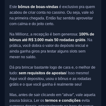
Este
bônus de boas-vindas
é exclusivo pra quem
acabou de criar conta no cassino. Ou seja, vale só
na primeira chegada. Então faz sentido aproveitar
com calma e do jeito certo.
Na Millionz, a recepção é bem generosa:
100% de
bônus até R$ 3.000 mais 50 rodadas grátis
. Na
prática, você dobra o valor do depósito inicial e
ainda ganha giros pra testar alguns slots sem
mexer no saldo.
Dá pra brincar bastante logo de cara e, o melhor de
tudo:
sem requisitos de apostas
! Isso mesmo!
Aqui você depositou, usou o bônus e as rodadas
grátis e o que você ganha é realmente seu!
Mas, antes de sair clicando em “ativar”, vale aquela
pausa básica. Ler os
termos e condições
evita