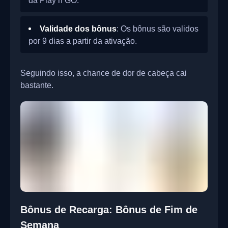
da Play’n GO.
Validade dos bônus
: Os bônus são validos
por 9 dias a partir da ativação.
Seguindo isso, a chance de dor de cabeça cai
bastante.
Bônus de Recarga: Bônus de Fim de
Semana