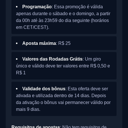
Programação
: Essa promoção é válida
apenas durante o sábado e o domingo, a partir
da 00h até às 23h59 do dia seguinte (horários
em CET/CEST).
Aposta máxima
: R$ 25
Valores das Rodadas Grátis
: Um giro
único e válido deve ter valores entre R$ 0,50 e
R$ 1
Validade dos bônus
: Esta oferta deve ser
ativada e utilizada dentro de 14 dias. Depois
da ativação o bônus vai permanecer válido por
mais 9 dias.
Requisitos de apostas
: Não tem requisitos de