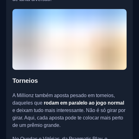
Torneios
A Millionz também aposta pesado em torneios,
daqueles que
rodam em paralelo ao jogo normal
e deixam tudo mais interessante. Não é só girar por
girar. Aqui, cada aposta pode te colocar mais perto
de um prêmio grande.
No Quedas e Vitórias, da Pragmatic Play, o