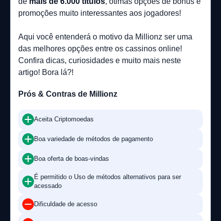
de
mais de 6.000 títulos
, ótimas opções de bônus e
promoções muito interessantes aos jogadores!
Aqui você entenderá o motivo da Millionz ser uma
das melhores opções entre os cassinos online!
Confira dicas, curiosidades e muito mais neste
artigo! Bora lá?!
Prós & Contras de
Millionz
Aceita Criptomoedas
Boa variedade de métodos de pagamento
Boa oferta de boas-vindas
É permitido o Uso de métodos alternativos para ser
acessado
Dificuldade de acesso