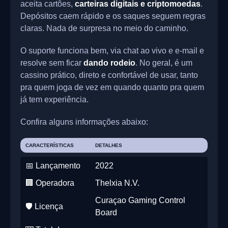
aceita cartões,
carteiras digitais e
criptomoedas
.
Depósitos caem rápido e os saques seguem regras
claras. Nada de surpresa no meio do caminho.
O suporte funciona bem, via chat ao vivo e e-mail e
resolve sem ficar
dando rodeio
. No geral, é um
cassino prático, direto e confortável de usar, tanto
pra quem joga de vez em quando quanto pra quem
já tem experiência.
Confira alguns informações abaixo:
CARACTERÍSTICAS
DETALHES
📅 Lançamento
2022
🏢 Operadora
Thelxia N.V.
Curaçao Gaming Control
🛡️ Licença
Board