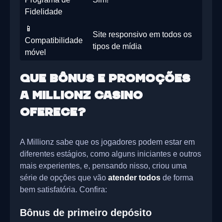
Fidelidade
📱
Site responsivo em todos os
Compatibilidade
tipos de mídia
móvel
Que bônus e promoções
a Millionz Casino
oferece?
A Millionz sabe que os jogadores podem estar em
diferentes estágios, como alguns iniciantes e outros
mais experientes, e, pensando nisso, criou uma
série de opções que vão
atender todos
de forma
bem satisfatória. Confira:
Bônus de primeiro depósito