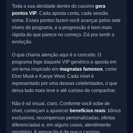
Toda a sua atividade dentro do cassino
gera
pontos VIP
. Cada aposta conta, cada sessão
soma. Esses pontos fazem você avançar pelos sete
níveis do programa, e a progressão é bem mais
rápida do que parece no começo. Dá pra sentir a
evolução.
O que chama atenção aqui é o conceito. O
programa foge daquele VIP genérico e aposta em
um tema inspirado em
magnatas famosos
, como
Elon Musk e Kanye West. Cada nível é
representado por uma dessas celebridades, o que
deixa tudo mais leve e até curioso de companhar.
Não é só visual, claro. Conforme você sobe de
nível, começam a aparecer
benefícios reais
: bônus
exclusivos, recompensas personalizadas, ofertas
diferenciadas e, em alguns casos, atendimento
prioritário. A sensação é de que o cassino