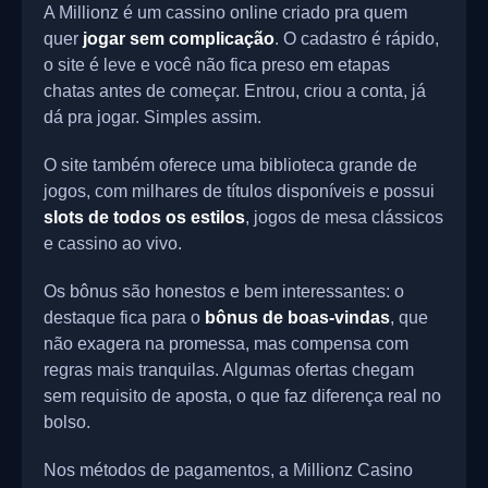
A Millionz é um cassino online criado pra quem
quer
jogar sem complicação
. O cadastro é rápido,
o site é leve e você não fica preso em etapas
chatas antes de começar. Entrou, criou a conta, já
dá pra jogar. Simples assim.
O site também oferece uma biblioteca grande de
jogos, com milhares de títulos disponíveis e possui
slots de todos os estilos
, jogos de mesa clássicos
e cassino ao vivo.
Os bônus são honestos
e bem interessantes: o
destaque fica para o
bônus de boas-vindas
, que
não exagera na promessa, mas compensa com
regras mais tranquilas. Algumas ofertas chegam
sem requisito de aposta, o que faz diferença real no
bolso.
Nos métodos de pagamentos, a Millionz Casino