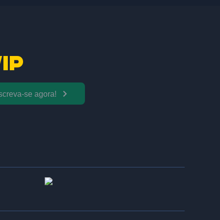
IP
screva-se agora!