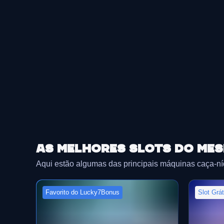
As melhores slots do me
Aqui estão algumas das principais máquinas caça-ní
Favorito do Lucky7Bonus
Slot Grát