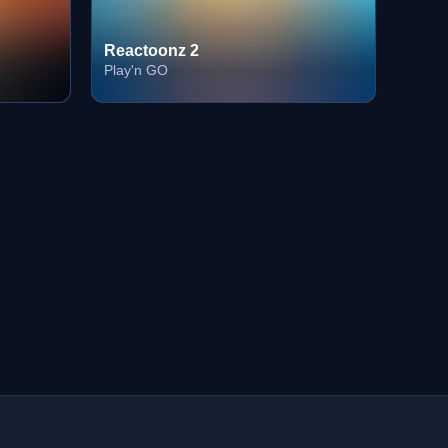
Reactoonz 2
Play'n GO