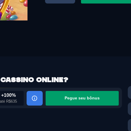
cassino online?
+100%
Pegue seu bônus
até R$635