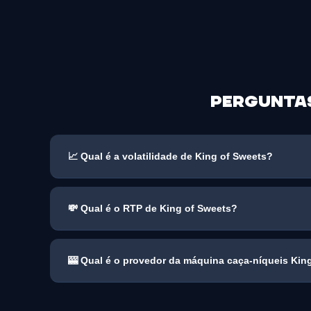
Pergunta
📈 Qual é a volatilidade de King of Sweets?
💸 Qual é o RTP de King of Sweets?
🎰 Qual é o provedor da máquina caça-níqueis Kin