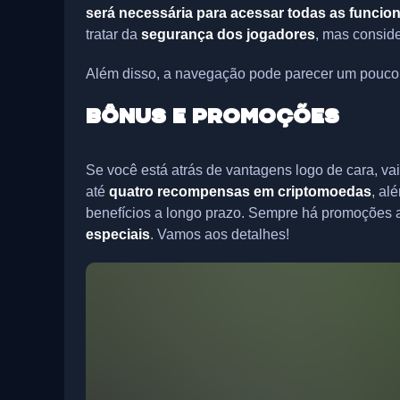
será necessária para acessar todas as funcio
tratar da
segurança dos jogadores
, mas consid
Além disso, a navegação pode parecer um pouco c
Bônus e Promoções
Se você está atrás de vantagens logo de cara, v
até
quatro recompensas em criptomoedas
, al
benefícios a longo prazo. Sempre há promoções at
especiais
. Vamos aos detalhes!