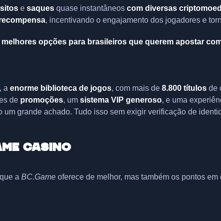
sitos
e
saques
quase instantâneos
com diversas criptomoe
 recompensa
, incentivando o engajamento dos jogadores e torn
melhores opções para brasileiros que querem apostar co
, a
enorme biblioteca de jogos
, com mais de
8.800 títulos
de 
tes de
promoções
, um
sistema VIP generoso
, e uma experiênc
um grande achado. Tudo isso sem exigir verificação de identid
ame Casino
 que a
BC.Game
oferece de melhor, mas também os pontos em 