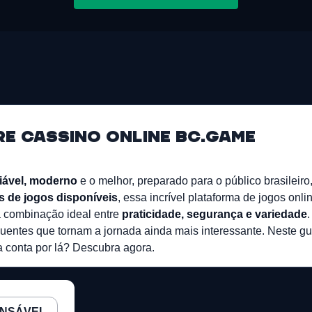
e cassino online BC.Game
iável, moderno
e o melhor, preparado para o público brasileiro
s de jogos disponíveis
, essa incrível plataforma de jogos onl
a combinação ideal entre
praticidade, segurança e variedade
.
uentes que tornam a jornada ainda mais interessante. Neste gu
a conta por lá? Descubra agora.
ONSÁVEL