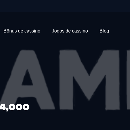
Bônus de cassino
Jogos de cassino
Blog
$4,000