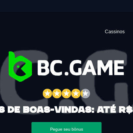
Cassinos
 de boas-vindas: Até R
Pegue seu bônus