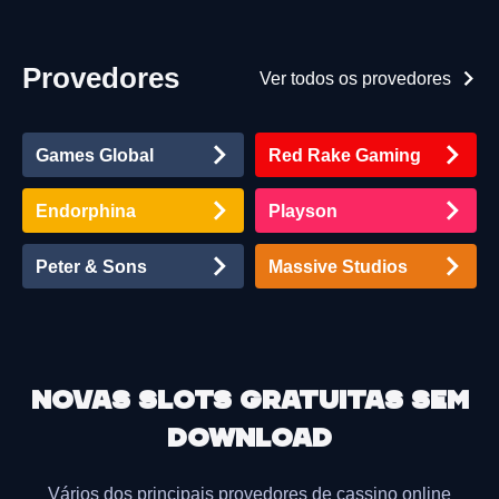
Provedores
Ver todos os provedores
Games Global
Red Rake Gaming
Endorphina
Playson
Peter & Sons
Massive Studios
Novas Slots Gratuitas sem
Download
Vários dos principais provedores de cassino online