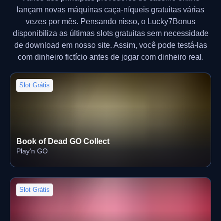
lançam novas máquinas caça-níqueis gratuitas várias
vezes por mês. Pensando nisso, o Lucky7Bonus
disponibiliza as últimas slots gratuitas sem necessidade
de download em nosso site. Assim, você pode testá-las
com dinheiro fictício antes de jogar com dinheiro real.
Slot Grátis
Book of Dead GO Collect
Play'n GO
Slot Grátis