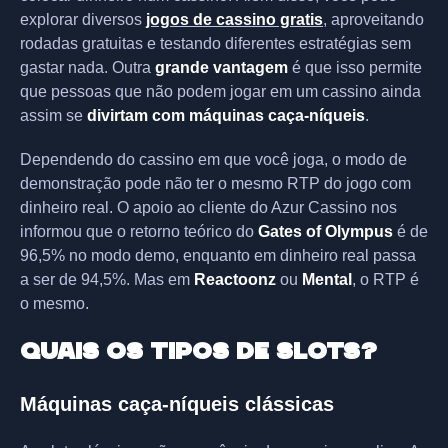
explorar diversos
jogos de cassino gratis
, aproveitando
rodadas gratuitas e testando diferentes estratégias sem
gastar nada. Outra
grande vantagem
é que isso permite
que pessoas que não podem jogar em um cassino ainda
assim se
divirtam com máquinas caça-níqueis
.
Dependendo do cassino em que você joga, o modo de
demonstração pode não ter o mesmo RTP do jogo com
dinheiro real. O apoio ao cliente do Azur Cassino nos
informou que o retorno teórico do
Gates of Olympus
é de
96,5% no modo demo, enquanto em dinheiro real passa
a ser de 94,5%. Mas em
Reactoonz
ou
Mental
, o RTP é
o mesmo.
Quais os tipos de slots?
Máquinas caça-níqueis clássicas