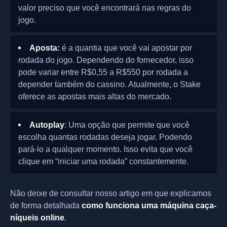
valor preciso que você encontrará nas regras do
jogo.
Aposta:
é a quantia que você vai apostar por
rodada do jogo. Dependendo do fornecedor, isso
pode variar entre R$0,55 a R$550 por rodada a
depender também do cassino. Atualmente, o Stake
oferece as apostas mais altas do mercado.
Autoplay
: Uma opção que permite que você
escolha quantas rodadas deseja jogar. Podendo
pará-lo a qualquer momento. Isso evita que você
clique em “iniciar uma rodada” constantemente.
Não deixe de consultar nosso artigo em que explicamos
de forma detalhada
como funciona uma máquina caça-
níqueis online
.