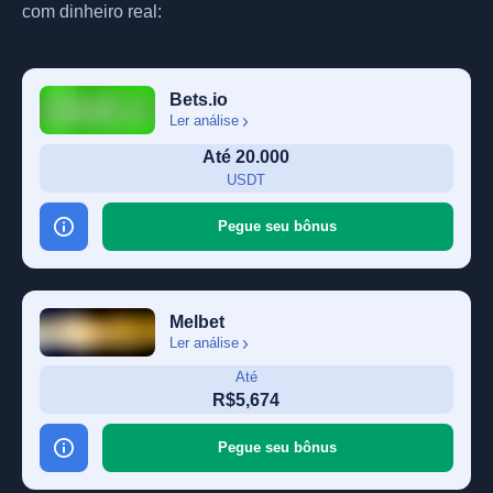
com dinheiro real:
Bets.io
Ler análise
Até 20.000
USDT
Pegue seu bônus
Melbet
Ler análise
Até
R$5,674
Pegue seu bônus