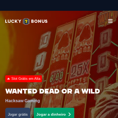
🔥 Slot Grátis em Alta
WANTED DEAD OR A WILD
Hacksaw Gaming
Jogar grátis
Jogar a dinheiro