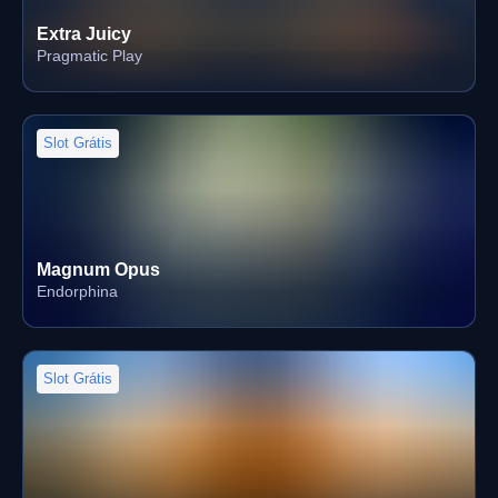
Extra Juicy
Pragmatic Play
Slot Grátis
Magnum Opus
Endorphina
Slot Grátis