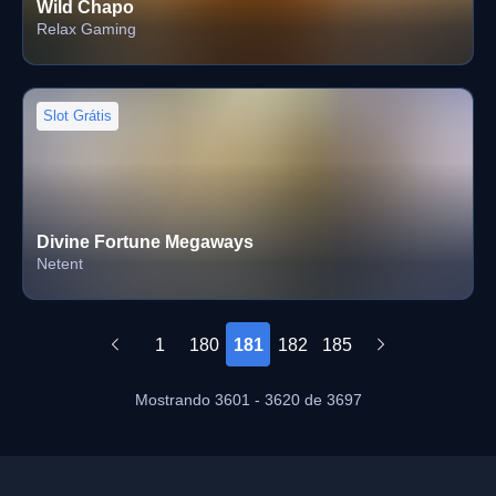
Wild Chapo
Relax Gaming
Slot Grátis
Divine Fortune Megaways
Netent
176
177
178
179
1
180
181
182
183
185
184
Mostrando
3601
-
3620
de
3697