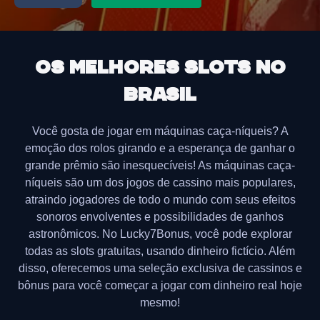
Os melhores slots no
Brasil
Você gosta de jogar em máquinas caça-níqueis? A
emoção dos rolos girando e a esperança de ganhar o
grande prêmio são inesquecíveis! As máquinas caça-
níqueis são um dos jogos de cassino mais populares,
atraindo jogadores de todo o mundo com seus efeitos
sonoros envolventes e possibilidades de ganhos
astronômicos. No Lucky7Bonus, você pode explorar
todas as slots gratuitas, usando dinheiro fictício. Além
disso, oferecemos uma seleção exclusiva de cassinos e
bônus para você começar a jogar com dinheiro real hoje
mesmo!