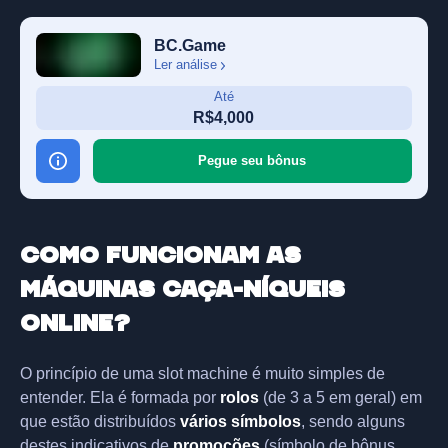
BC.Game
Ler análise
Até
R$4,000
Pegue seu bônus
Como funcionam as
máquinas caça-níqueis
online?
O princípio de uma slot machine é muito simples de
entender. Ela é formada por
rolos
(de 3 a 5 em geral) em
que estão distribuídos
vários símbolos
, sendo alguns
destes indicativos de
promoções
(símbolo de bônus,