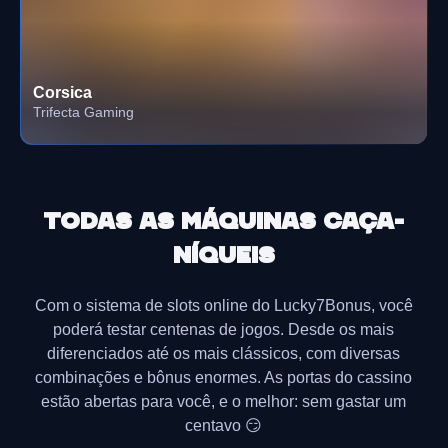
Corsica
Trifecta Gaming
Todas as Máquinas Caça-
Níqueis
Com o sistema de slots online do Lucky7Bonus, você
poderá testar centenas de jogos. Desde os mais
diferenciados até os mais clássicos, com diversas
combinações e bônus enormes. As portas do cassino
estão abertas para você, e o melhor: sem gastar um
centavo 😏