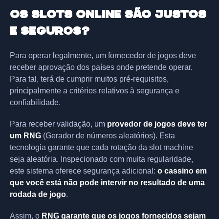
Os slots online são justos
e seguros?
Para operar legalmente, um fornecedor de jogos deve
receber aprovação dos países onde pretende operar.
Para tal, terá de cumprir muitos pré-requisitos,
principalmente a critérios relativos à segurança e
confiabilidade.
Para receber validação, um
provedor de jogos deve ter
um RNG
(Gerador de números aleatórios). Esta
tecnologia garante que cada rotação da slot machine
seja aleatória. Inspecionado com muita regularidade,
este sistema oferece segurança adicional:
o cassino em
que você está não pode intervir no resultado de uma
rodada de jogo
.
Assim, o
RNG garante que os jogos fornecidos sejam