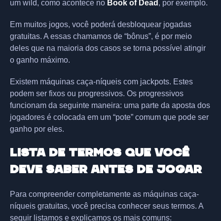
um wild, como acontece no
Book of Dead
, por exemplo.
Em muitos jogos, você poderá desbloquear jogadas
gratuitas. A essas chamamos de “bônus”, é por meio
deles que na maioria dos casos se torna possível atingir
o ganho máximo.
Existem máquinas caça-níqueis com jackpots. Estes
podem ser fixos ou progressivos. Os progressivos
funcionam da seguinte maneira: uma parte da aposta dos
jogadores é colocada em um “pote” comum que pode ser
ganho por eles.
Lista de termos que você
deve saber antes de jogar
Para compreender completamente as máquinas caça-
níqueis gratuitas, você precisa conhecer seus termos. A
seguir listamos e explicamos os mais comuns: