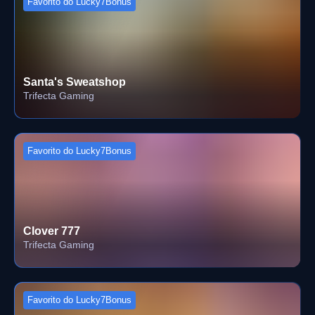
Favorito do Lucky7Bonus
Santa's Sweatshop
Trifecta Gaming
Favorito do Lucky7Bonus
Clover 777
Trifecta Gaming
Favorito do Lucky7Bonus