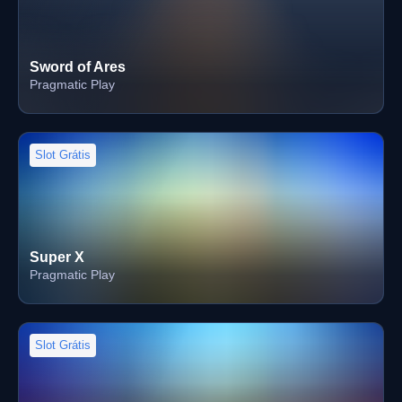
Sword of Ares
Pragmatic Play
Slot Grátis
Super X
Pragmatic Play
Slot Grátis