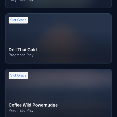
Slot Grátis
Drill That Gold
Pragmatic Play
Slot Grátis
Coffee Wild Powernudge
Pragmatic Play