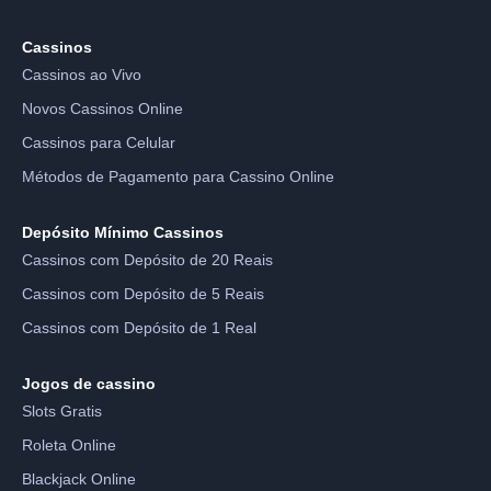
Cassinos
Cassinos ao Vivo
Novos Cassinos Online
Cassinos para Celular
Métodos de Pagamento para Cassino Online
Depósito Mínimo Cassinos
Cassinos com Depósito de 20 Reais
Cassinos com Depósito de 5 Reais
Cassinos com Depósito de 1 Real
Jogos de cassino
Slots Gratis
Roleta Online
Blackjack Online