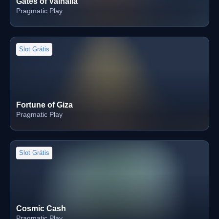
Gates of Valhalla
Pragmatic Play
Slot Grátis
Fortune of Giza
Pragmatic Play
Slot Grátis
Cosmic Cash
Pragmatic Play