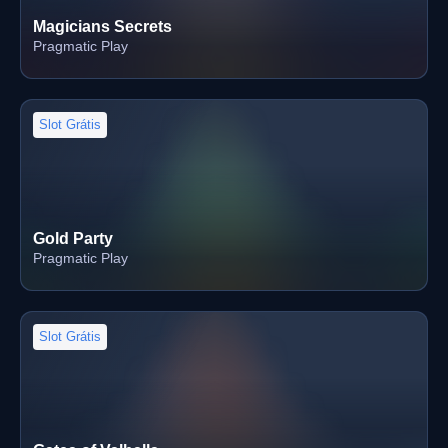
Magicians Secrets
Pragmatic Play
Slot Grátis
Gold Party
Pragmatic Play
Slot Grátis