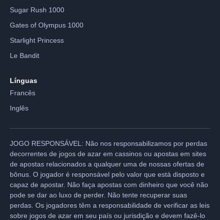
Sugar Rush 1000
Gates of Olympus 1000
Starlight Princess
Le Bandit
Línguas
Francês
Inglês
JOGO RESPONSÁVEL: Não nos responsabilizamos por perdas
decorrentes de jogos de azar em cassinos ou apostas em sites
de apostas relacionados a qualquer uma de nossas ofertas de
bônus. O jogador é responsável pelo valor que está disposto e
capaz de apostar. Não faça apostas com dinheiro que você não
pode se dar ao luxo de perder. Não tente recuperar suas
perdas. Os jogadores têm a responsabilidade de verificar as leis
sobre jogos de azar em seu país ou jurisdição e devem fazê-lo