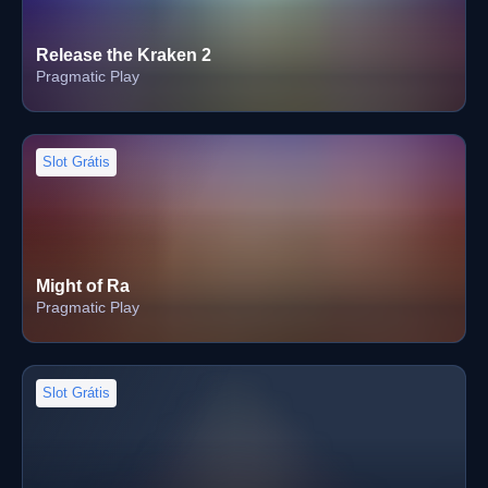
Release the Kraken 2
Pragmatic Play
Slot Grátis
Might of Ra
Pragmatic Play
Slot Grátis