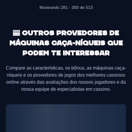
Mostrando
281
-
300
de
513
🎰 Outros provedores de
máquinas caça-níqueis que
podem te interessar
Compare as características, os bônus, as máquinas caça-
níqueis e os provedores de jogos dos melhores cassinos
online através das avaliações dos nossos jogadores e da
nossa equipe de especialistas em cassino.