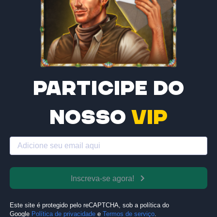
Participe do
nosso
VIP
Inscreva-se agora!
Este site é protegido pelo reCAPTCHA, sob a política do
Google
Política de privacidade
e
Termos de serviço
.