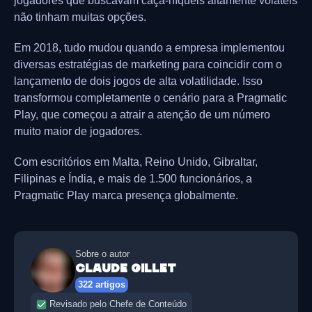
jogadores que buscavam caça-níqueis altamente voláteis
não tinham muitas opções.
Em 2018, tudo mudou quando a empresa implementou
diversas estratégias de marketing para coincidir com o
lançamento de dois jogos de alta volatilidade. Isso
transformou completamente o cenário para a Pragmatic
Play, que começou a atrair a atenção de um número
muito maior de jogadores.
Com escritórios em Malta, Reino Unido, Gibraltar,
Filipinas e Índia, e mais de 1.500 funcionários, a
Pragmatic Play marca presença globalmente.
Sobre o autor
Claude Gillet
322 artigos
Revisado pelo Chefe de Conteúdo