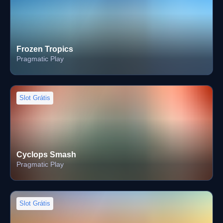
Frozen Tropics
Pragmatic Play
Slot Grátis
Cyclops Smash
Pragmatic Play
Slot Grátis