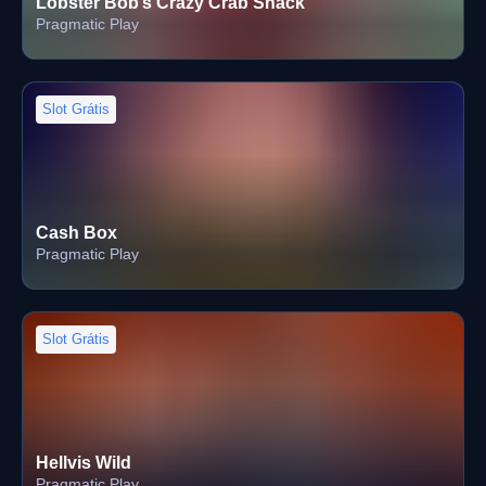
Lobster Bob’s Crazy Crab Shack
Pragmatic Play
Slot Grátis
Cash Box
Pragmatic Play
Slot Grátis
Hellvis Wild
Pragmatic Play