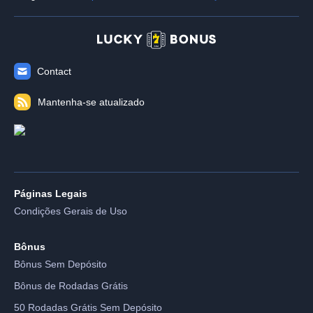
Contact
Mantenha-se atualizado
Páginas Legais
Condições Gerais de Uso
Bônus
Bônus Sem Depósito
Bônus de Rodadas Grátis
50 Rodadas Grátis Sem Depósito