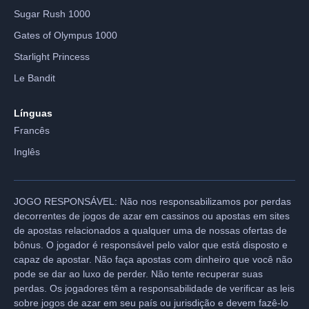
Sugar Rush 1000
Gates of Olympus 1000
Starlight Princess
Le Bandit
Línguas
Francês
Inglês
JOGO RESPONSÁVEL: Não nos responsabilizamos por perdas
decorrentes de jogos de azar em cassinos ou apostas em sites
de apostas relacionados a qualquer uma de nossas ofertas de
bônus. O jogador é responsável pelo valor que está disposto e
capaz de apostar. Não faça apostas com dinheiro que você não
pode se dar ao luxo de perder. Não tente recuperar suas
perdas. Os jogadores têm a responsabilidade de verificar as leis
sobre jogos de azar em seu país ou jurisdição e devem fazê-lo