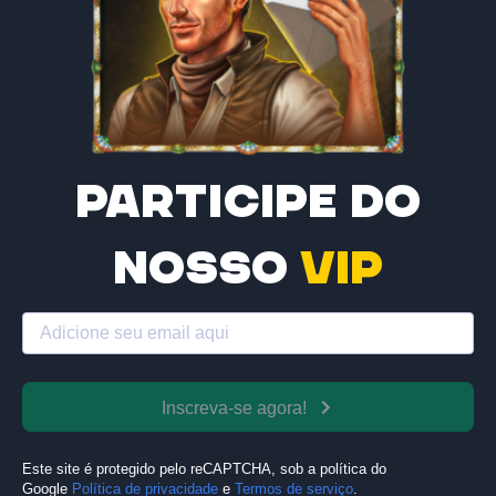
Participe do
nosso
VIP
Inscreva-se agora!
Este site é protegido pelo reCAPTCHA, sob a política do
Google
Política de privacidade
e
Termos de serviço
.