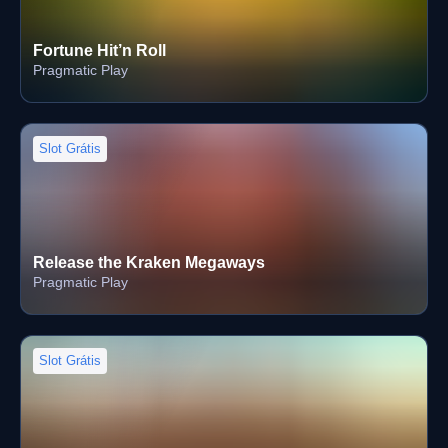
Fortune Hit’n Roll
Pragmatic Play
Slot Grátis
Release the Kraken Megaways
Pragmatic Play
Slot Grátis