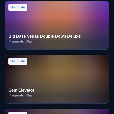
Slot Grátis
Big Bass Vegas Double Down Deluxe
Pragmatic Play
Slot Grátis
Gem Elevator
Pragmatic Play