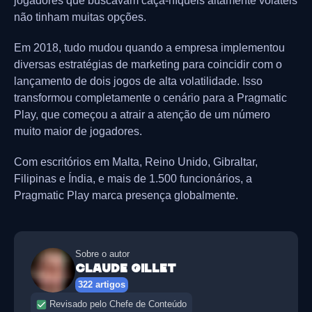
jogadores que buscavam caça-níqueis altamente voláteis
não tinham muitas opções.
Em 2018, tudo mudou quando a empresa implementou
diversas estratégias de marketing para coincidir com o
lançamento de dois jogos de alta volatilidade. Isso
transformou completamente o cenário para a Pragmatic
Play, que começou a atrair a atenção de um número
muito maior de jogadores.
Com escritórios em Malta, Reino Unido, Gibraltar,
Filipinas e Índia, e mais de 1.500 funcionários, a
Pragmatic Play marca presença globalmente.
Sobre o autor
Claude Gillet
322 artigos
Revisado pelo Chefe de Conteúdo