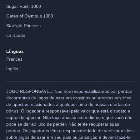
Sugar Rush 1000
Gates of Olympus 1000
Starlight Princess
Le Bandit
Línguas
Francês
Inglês
JOGO RESPONSÁVEL: Não nos responsabilizamos por perdas
decorrentes de jogos de azar em cassinos ou apostas em sites
de apostas relacionados a qualquer uma de nossas ofertas de
bônus. O jogador é responsável pelo valor que está disposto e
capaz de apostar. Não faça apostas com dinheiro que você não
pode se dar ao luxo de perder. Não tente recuperar suas
perdas. Os jogadores têm a responsabilidade de verificar as leis
sobre jogos de azar em seu país ou jurisdição e devem fazê-lo