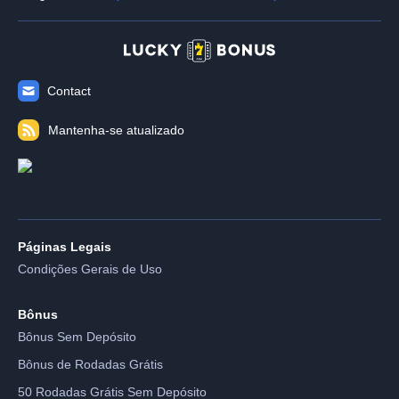
Contact
Mantenha-se atualizado
Páginas Legais
Condições Gerais de Uso
Bônus
Bônus Sem Depósito
Bônus de Rodadas Grátis
50 Rodadas Grátis Sem Depósito