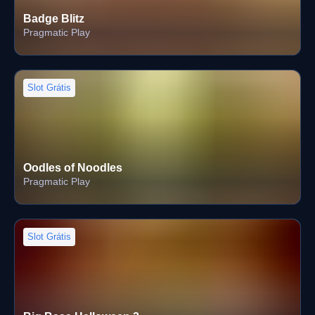
Badge Blitz
Pragmatic Play
Slot Grátis
Oodles of Noodles
Pragmatic Play
Slot Grátis