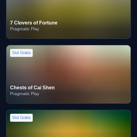
7 Clovers of Fortune
Pragmatic Play
Slot Grátis
Chests of Cai Shen
Pragmatic Play
Slot Grátis