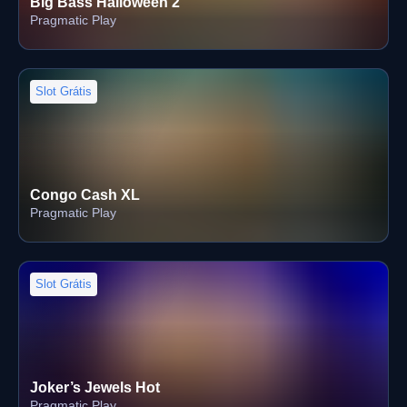
Big Bass Halloween 2
Pragmatic Play
Slot Grátis
Congo Cash XL
Pragmatic Play
Slot Grátis
Joker’s Jewels Hot
Pragmatic Play