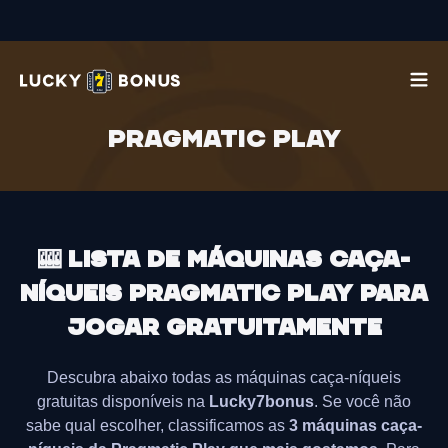
Pragmatic Play
🎰 Lista de máquinas caça-
níqueis Pragmatic Play para
jogar gratuitamente
Descubra abaixo todas as máquinas caça-níqueis
gratuitas disponíveis na
Lucky7bonus
. Se você não
sabe qual escolher, classificamos as
3 máquinas caça-