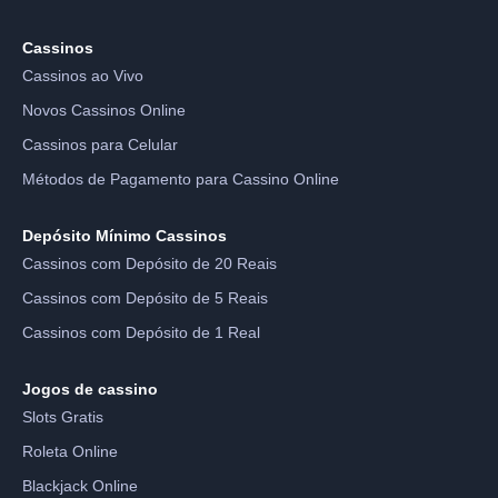
Cassinos
Cassinos ao Vivo
Novos Cassinos Online
Cassinos para Celular
Métodos de Pagamento para Cassino Online
Depósito Mínimo Cassinos
Cassinos com Depósito de 20 Reais
Cassinos com Depósito de 5 Reais
Cassinos com Depósito de 1 Real
Jogos de cassino
Slots Gratis
Roleta Online
Blackjack Online