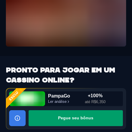
Pronto para jogar em um
cassino online?
+100%
PampaGo
Ler análise
até R$6,350
Pegue seu bônus