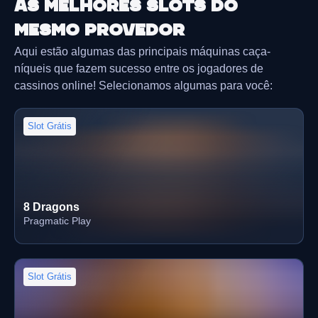
As melhores slots do
mesmo provedor
Aqui estão algumas das principais máquinas caça-
níqueis que fazem sucesso entre os jogadores de
cassinos online! Selecionamos algumas para você:
Slot Grátis
8 Dragons
Pragmatic Play
Slot Grátis