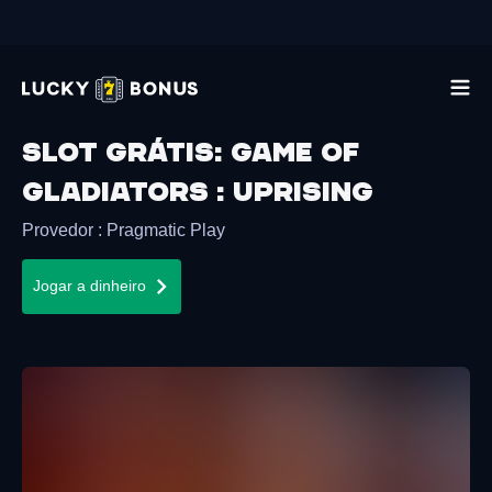
Slot grátis
:
Game of
Gladiators : Uprising
Provedor
:
Pragmatic Play
Jogar a dinheiro