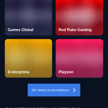
Games Global
Red Rake Gaming
Endorphina
Playson
Ver todos os provedores