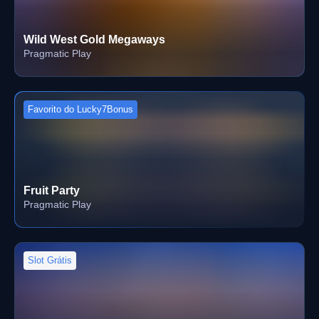
Wild West Gold Megaways
Pragmatic Play
Favorito do Lucky7Bonus
Fruit Party
Pragmatic Play
Slot Grátis