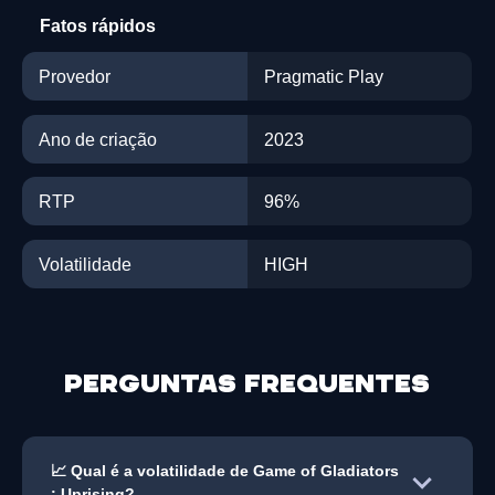
Fatos rápidos
Provedor
Pragmatic Play
Ano de criação
2023
RTP
96%
Volatilidade
HIGH
Perguntas frequentes
📈 Qual é a volatilidade de Game of Gladiators
: Uprising?