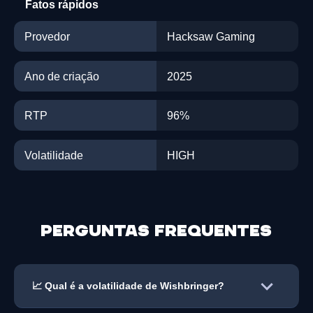
Fatos rápidos
Provedor
Hacksaw Gaming
Ano de criação
2025
RTP
96%
Volatilidade
HIGH
Perguntas frequentes
📈 Qual é a volatilidade de Wishbringer?