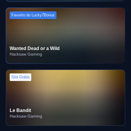
Favorito do Lucky7Bonus
Wanted Dead or a Wild
Hacksaw Gaming
Slot Grátis
Le Bandit
Hacksaw Gaming