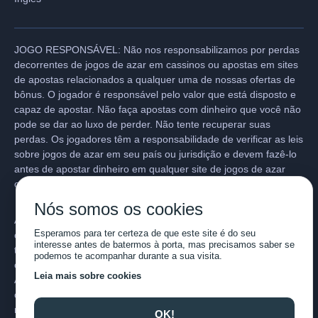
JOGO RESPONSÁVEL: Não nos responsabilizamos por perdas
decorrentes de jogos de azar em cassinos ou apostas em sites
de apostas relacionados a qualquer uma de nossas ofertas de
bônus. O jogador é responsável pelo valor que está disposto e
capaz de apostar. Não faça apostas com dinheiro que você não
pode se dar ao luxo de perder. Não tente recuperar suas
perdas. Os jogadores têm a responsabilidade de verificar as leis
sobre jogos de azar em seu país ou jurisdição e devem fazê-lo
antes de apostar dinheiro em qualquer site de jogos de azar
online.
Nós somos os cookies
ATENÇÃO: As ofertas em nosso site podem evoluir ou ser
Esperamos para ter certeza de que este site é do seu
canceladas. Recomendamos sempre que o jogador examine os
interesse antes de batermos à porta, mas precisamos saber se
termos e condições e verifique o bônus diretamente no site do
podemos te acompanhar durante a sua visita.
cassino/ou das empresas de apostas.
Leia mais sobre cookies
Apenas para maiores de 18 anos, exclusivo para novos
clientes, Termos e Condições se aplicam, jogue de maneira
responsável
www.begambleaware.org
OK!