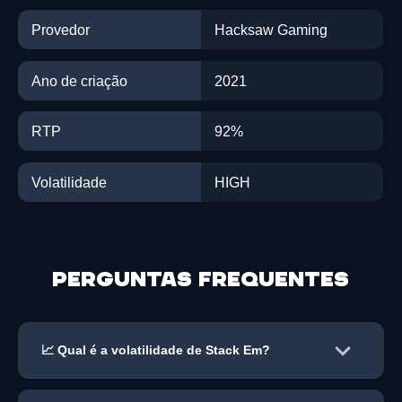
Provedor
Hacksaw Gaming
Ano de criação
2021
RTP
92%
Volatilidade
HIGH
Perguntas frequentes
📈 Qual é a volatilidade de Stack Em?