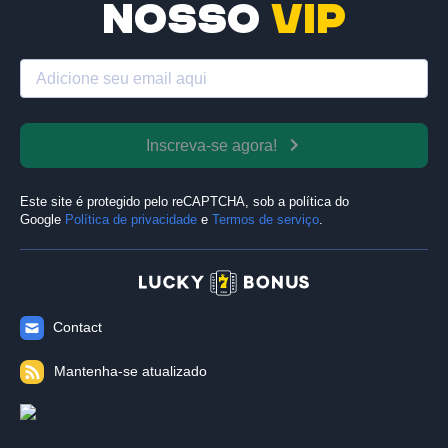
nosso
VIP
Inscreva-se agora!
Este site é protegido pelo reCAPTCHA, sob a política do
Google
Política de privacidade
e
Termos de serviço
.
Contact
Mantenha-se atualizado