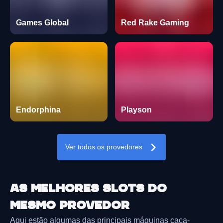
Games Global
Red Rake Gaming
Endorphina
Playson
Ver todos os provedores
As melhores slots do
mesmo provedor
Aqui estão algumas das principais máquinas caça-