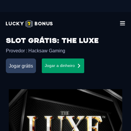
Slot grátis
:
The Luxe
Provedor
:
Hacksaw Gaming
Jogar grátis
Jogar a dinheiro