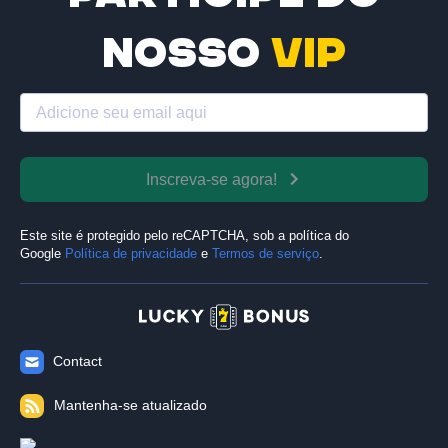
nosso
VIP
Inscreva-se agora!
Este site é protegido pelo reCAPTCHA, sob a política do
Google
Política de privacidade
e
Termos de serviço
.
Contact
Mantenha-se atualizado