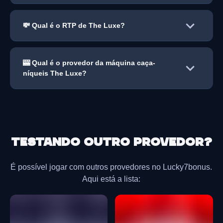
💸 Qual é o RTP de The Luxe?
🎰 Qual é o provedor da máquina caça-
níqueis The Luxe?
Testando outro provedor?
É possível jogar com outros provedores no Lucky7bonus.
Aqui está a lista: