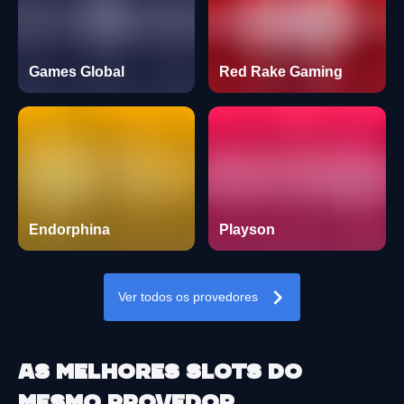
Games Global
Red Rake Gaming
Endorphina
Playson
Ver todos os provedores
As melhores slots do
mesmo provedor