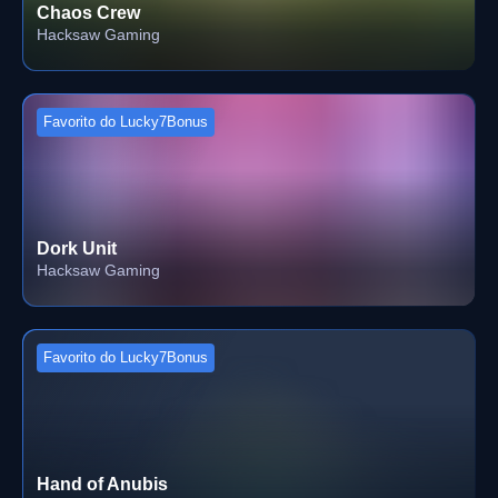
Chaos Crew
Hacksaw Gaming
Favorito do Lucky7Bonus
Dork Unit
Hacksaw Gaming
Favorito do Lucky7Bonus
Hand of Anubis