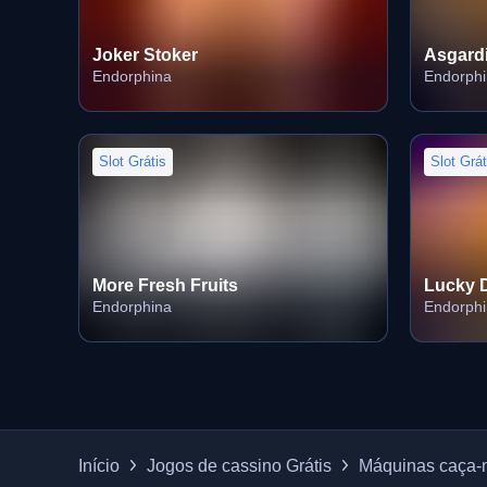
Joker Stoker
Asgard
Endorphina
Endorph
Slot Grátis
Slot Grát
More Fresh Fruits
Lucky D
Endorphina
Endorph
Início
Jogos de cassino Grátis
Máquinas caça-n