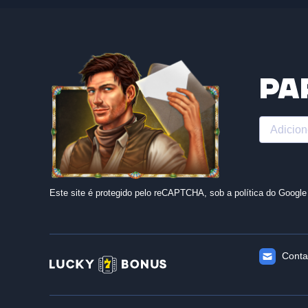
Pa
Este site é protegido pelo reCAPTCHA, sob a política do Google
Conta