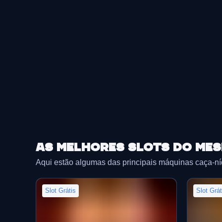
As melhores slots do me
Aqui estão algumas das principais máquinas caça-ní
Slot Grátis
Slot Grát