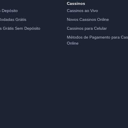
Cassinos
 Depósito
Cassinos ao Vivo
odadas Grátis
Novos Cassinos Online
 Grátis Sem Depósito
Cassinos para Celular
Métodos de Pagamento para Cas
Online