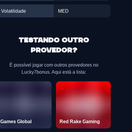
Volatilidade
MED
Testando outro
provedor?
É possível jogar com outros provedores no
Lucky7bonus. Aqui está a lista:
Games Global
Red Rake Gaming