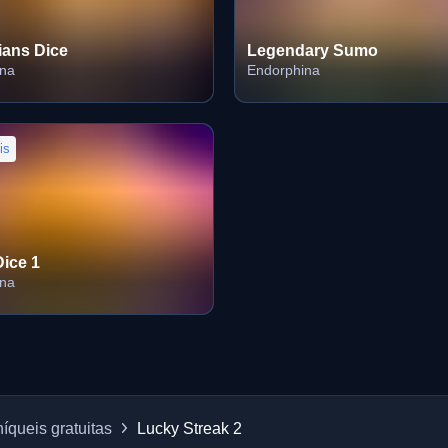
ians Dice
Legendary Sumo
ina
Endorphina
is
ice 1
ina
íqueis gratuitas
Lucky Streak 2