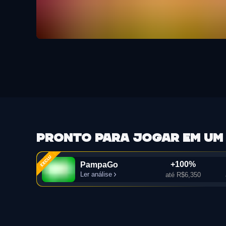
Pronto para jogar em um 
+100%
PampaGo
Ler análise
até R$6,350