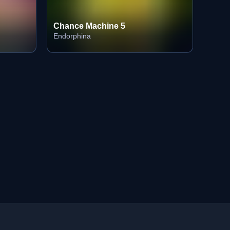
Chance Machine 5
Endorphina