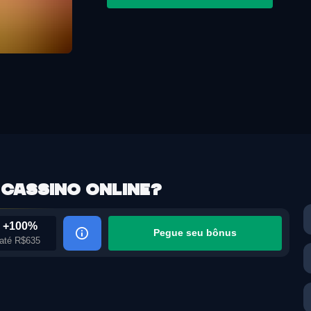
cassino online?
+100%
Pegue seu bônus
até R$635