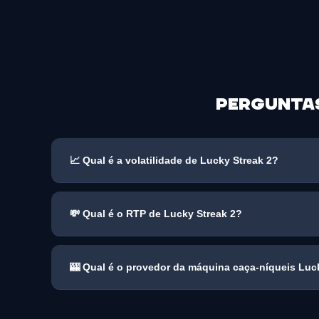
Pergunta
📈 Qual é a volatilidade de Lucky Streak 2?
💸 Qual é o RTP de Lucky Streak 2?
🎰 Qual é o provedor da máquina caça-níqueis Luc