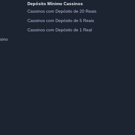
Depósito Mínimo Cassinos
Cassinos com Depósito de 20 Reais
Cassinos com Depósito de 5 Reais
Cassinos com Depósito de 1 Real
sino