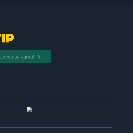
IP
screva-se agora!