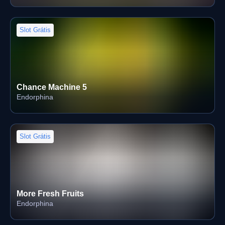
Slot Grátis
Chance Machine 5
Endorphina
Slot Grátis
More Fresh Fruits
Endorphina