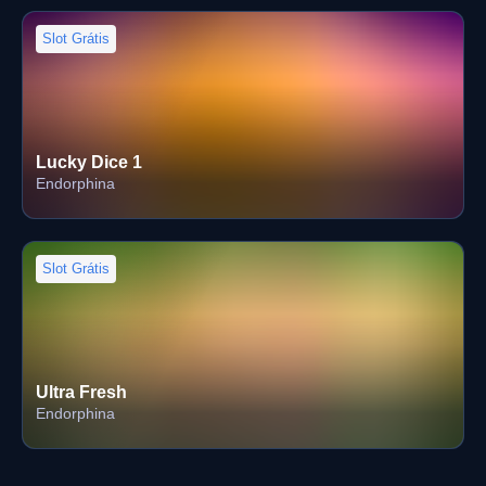
Slot Grátis
Lucky Dice 1
Endorphina
Slot Grátis
Ultra Fresh
Endorphina