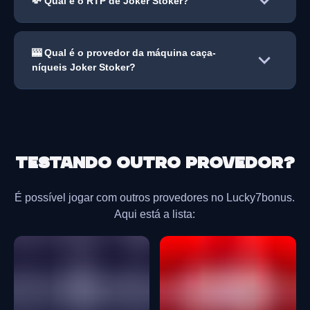
💸 Qual é o RTP de Joker Stoker?
🎰 Qual é o provedor da máquina caça-
níqueis Joker Stoker?
Testando outro provedor?
É possível jogar com outros provedores no Lucky7bonus.
Aqui está a lista: