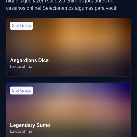
níqueis que fazem sucesso entre os jogadores de
cassinos online! Selecionamos algumas para você:
Slot Grátis
Asgardians Dice
Endorphina
Slot Grátis
Legendary Sumo
Endorphina