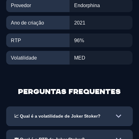
Provedor
Endorphina
Ano de criação
2021
RTP
96%
Volatilidade
MED
Perguntas frequentes
📈 Qual é a volatilidade de Joker Stoker?