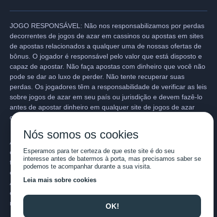
JOGO RESPONSÁVEL: Não nos responsabilizamos por perdas
decorrentes de jogos de azar em cassinos ou apostas em sites
de apostas relacionados a qualquer uma de nossas ofertas de
bônus. O jogador é responsável pelo valor que está disposto e
capaz de apostar. Não faça apostas com dinheiro que você não
pode se dar ao luxo de perder. Não tente recuperar suas
perdas. Os jogadores têm a responsabilidade de verificar as leis
sobre jogos de azar em seu país ou jurisdição e devem fazê-lo
antes de apostar dinheiro em qualquer site de jogos de azar
online.
Nós somos os cookies
ATENÇÃO: As ofertas em nosso site podem evoluir ou ser
Esperamos para ter certeza de que este site é do seu
canceladas. Recomendamos sempre que o jogador examine os
interesse antes de batermos à porta, mas precisamos saber se
termos e condições e verifique o bônus diretamente no site do
podemos te acompanhar durante a sua visita.
cassino/ou das empresas de apostas.
Leia mais sobre cookies
Apenas para maiores de 18 anos, exclusivo para novos
clientes, Termos e Condições se aplicam, jogue de maneira
responsável
www.begambleaware.org
OK!