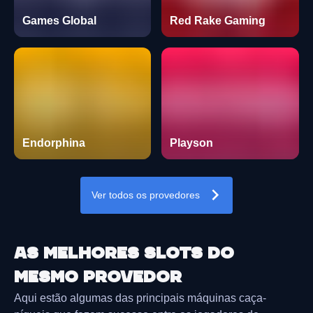
Games Global
Red Rake Gaming
Endorphina
Playson
Ver todos os provedores
As melhores slots do
mesmo provedor
Aqui estão algumas das principais máquinas caça-