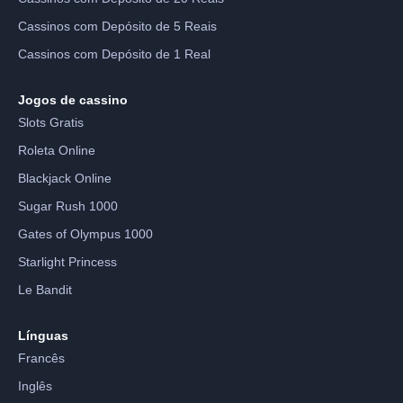
Cassinos com Depósito de 5 Reais
Cassinos com Depósito de 1 Real
Jogos de cassino
Slots Gratis
Roleta Online
Blackjack Online
Sugar Rush 1000
Gates of Olympus 1000
Starlight Princess
Le Bandit
Línguas
Francês
Inglês