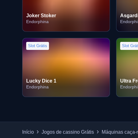
Joker Stoker
Asgard
Endorphina
Endorph
Slot Grátis
Slot Grát
Lucky Dice 1
Ultra F
Endorphina
Endorph
Início
Jogos de cassino Grátis
Máquinas caça-n