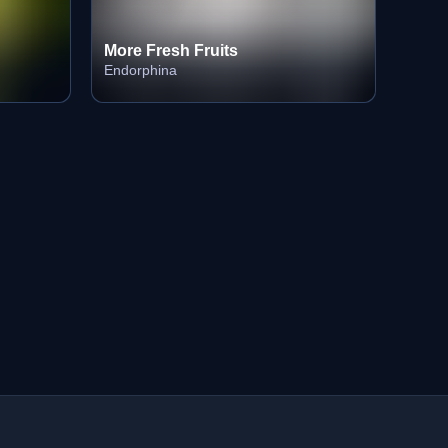
More Fresh Fruits
Endorphina