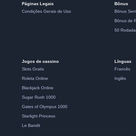
Páginas Legais
Bônus
Condições Gerais de Uso
Bônus Sem
Bônus de R
50 Rodadas
Jogos de cassino
Línguas
Slots Gratis
Francês
Roleta Online
Inglês
Blackjack Online
Sugar Rush 1000
Gates of Olympus 1000
Starlight Princess
Le Bandit