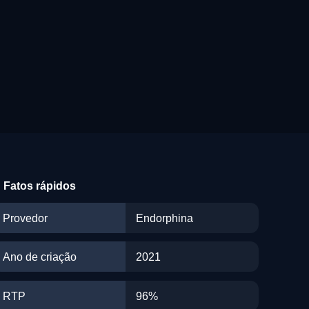
Fatos rápidos
Provedor
Endorphina
Ano de criação
2021
RTP
96%