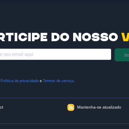
rticipe do nosso
V
In
Política de privacidade
e
Termos de serviço
.
ct
Mantenha-se atualizado