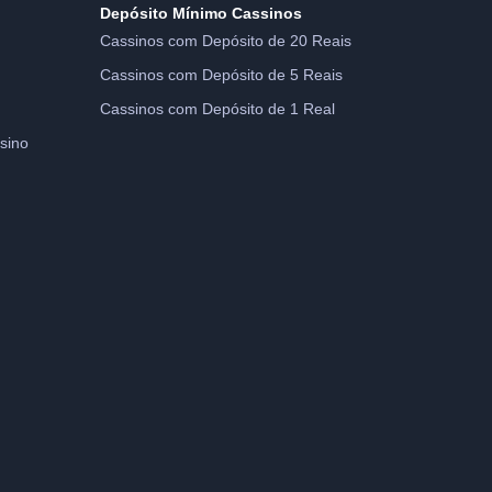
Depósito Mínimo Cassinos
Cassinos com Depósito de 20 Reais
Cassinos com Depósito de 5 Reais
Cassinos com Depósito de 1 Real
sino