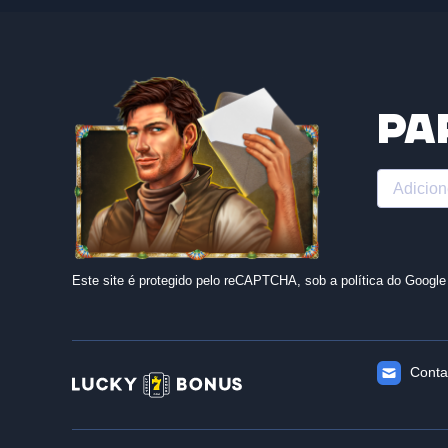
Pa
Este site é protegido pelo reCAPTCHA, sob a política do Google
Conta