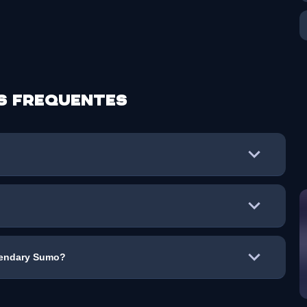
s frequentes
gendary Sumo?