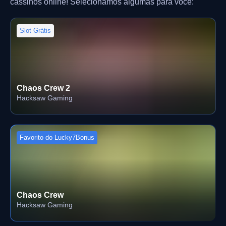
cassinos online! Selecionamos algumas para você:
Slot Grátis
Chaos Crew 2
Hacksaw Gaming
Favorito do Lucky7Bonus
Chaos Crew
Hacksaw Gaming