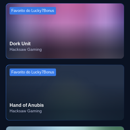
Favorito do Lucky7Bonus
Dork Unit
Hacksaw Gaming
Favorito do Lucky7Bonus
Hand of Anubis
Hacksaw Gaming