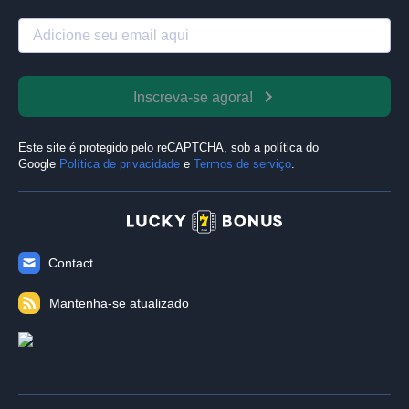
Inscreva-se agora!
Este site é protegido pelo reCAPTCHA, sob a política do
Google
Política de privacidade
e
Termos de serviço
.
Contact
Mantenha-se atualizado