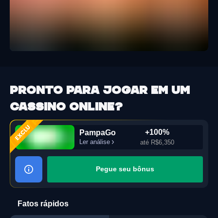
Pronto para jogar em um
cassino online?
+100%
PampaGo
Ler análise
até R$6,350
Pegue seu bônus
Fatos rápidos