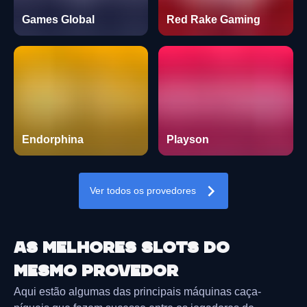
Games Global
Red Rake Gaming
Endorphina
Playson
Ver todos os provedores
As melhores slots do
mesmo provedor
Aqui estão algumas das principais máquinas caça-