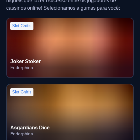
níqueis que fazem sucesso entre os jogadores de
cassinos online! Selecionamos algumas para você:
Slot Grátis
Joker Stoker
Endorphina
Slot Grátis
Asgardians Dice
Endorphina