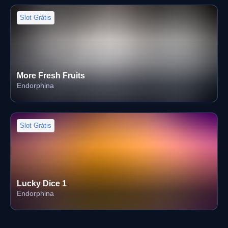
Slot Grátis
More Fresh Fruits
Endorphina
Slot Grátis
Lucky Dice 1
Endorphina