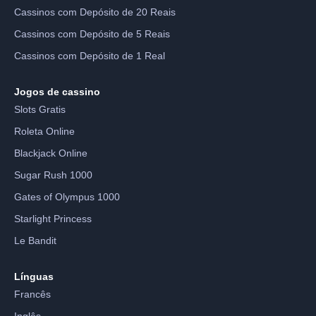
Cassinos com Depósito de 20 Reais
Cassinos com Depósito de 5 Reais
Cassinos com Depósito de 1 Real
Jogos de cassino
Slots Gratis
Roleta Online
Blackjack Online
Sugar Rush 1000
Gates of Olympus 1000
Starlight Princess
Le Bandit
Línguas
Francês