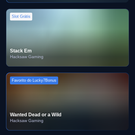
Slot Grátis
Stack Em
Hacksaw Gaming
Favorito do Lucky7Bonus
Wanted Dead or a Wild
Hacksaw Gaming