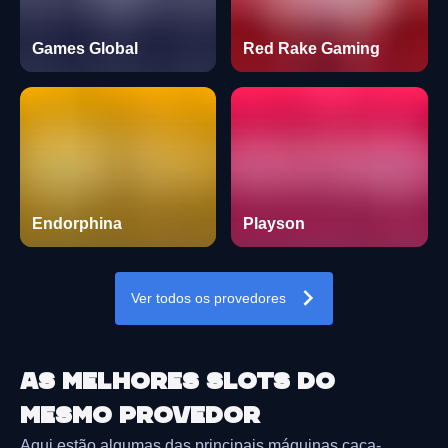
Games Global
Red Rake Gaming
Endorphina
Playson
Ver todos os provedores
As melhores slots do
mesmo provedor
Aqui estão algumas das principais máquinas caça-