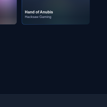
Hand of Anubis
Hacksaw Gaming