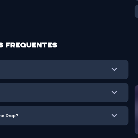
s frequentes
ine Drop?