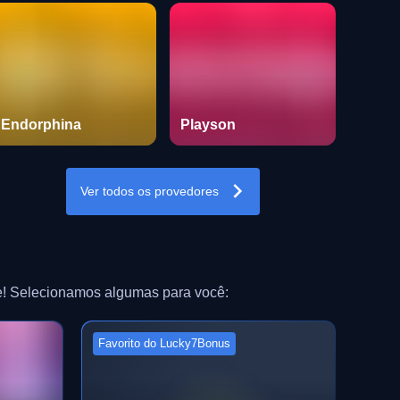
Endorphina
Playson
Ver todos os provedores
ne! Selecionamos algumas para você:
Favorito do Lucky7Bonus