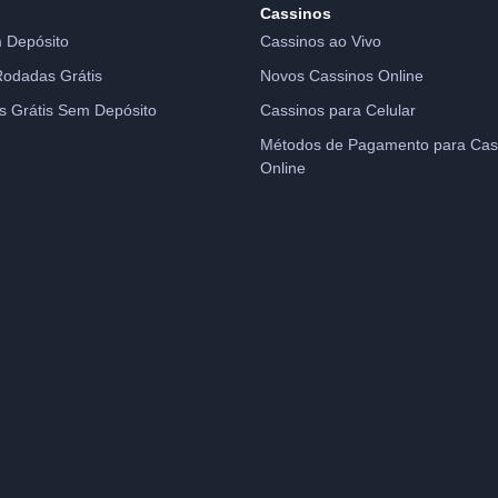
Cassinos
 Depósito
Cassinos ao Vivo
odadas Grátis
Novos Cassinos Online
 Grátis Sem Depósito
Cassinos para Celular
Métodos de Pagamento para Cas
Online