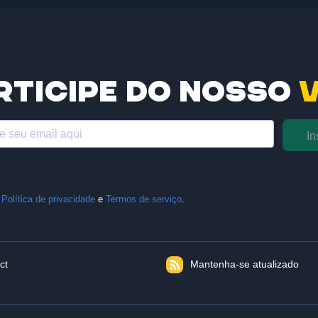
rticipe do nosso
V
In
Política de privacidade
e
Termos de serviço
.
ct
Mantenha-se atualizado