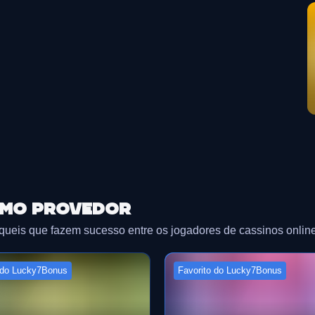
smo provedor
queis que fazem sucesso entre os jogadores de cassinos onli
 do Lucky7Bonus
Favorito do Lucky7Bonus