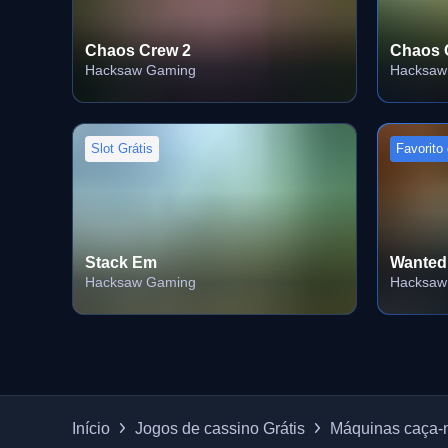
Chaos Crew 2
Chaos 
Hacksaw Gaming
Hacksaw
Slot Grátis
Favorito
Stack Em
Wanted 
Hacksaw Gaming
Hacksaw
Início
Jogos de cassino Grátis
Máquinas caça-n