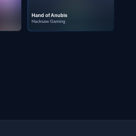
Hand of Anubis
Hacksaw Gaming