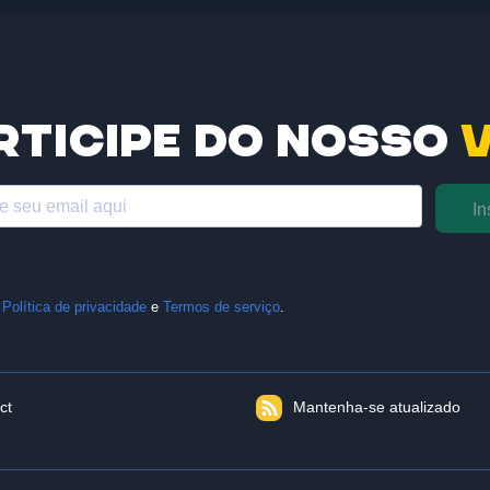
rticipe do nosso
V
In
Política de privacidade
e
Termos de serviço
.
ct
Mantenha-se atualizado