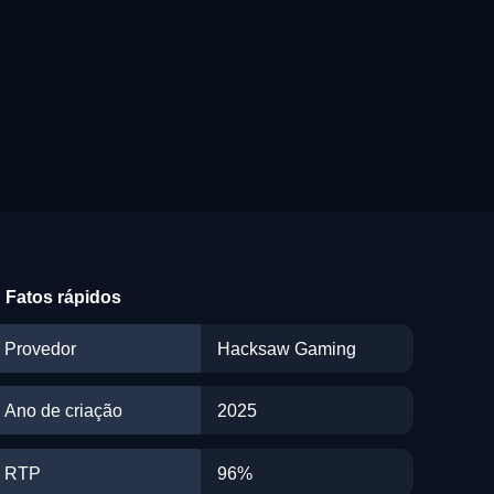
Fatos rápidos
Provedor
Hacksaw Gaming
Ano de criação
2025
RTP
96%