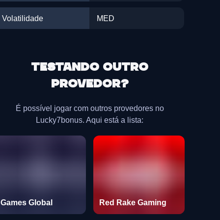
Volatilidade
MED
Testando outro
provedor?
É possível jogar com outros provedores no
Lucky7bonus. Aqui está a lista:
Games Global
Red Rake Gaming