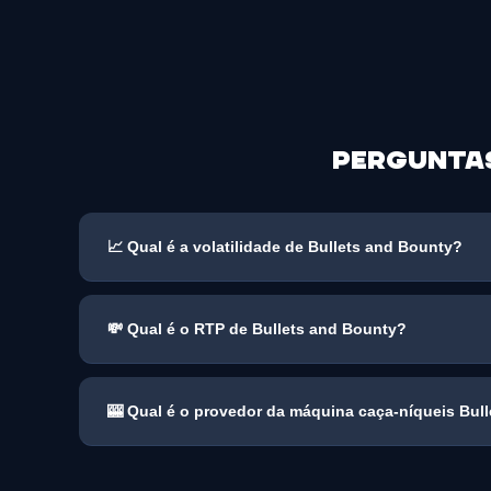
Pergunta
📈 Qual é a volatilidade de Bullets and Bounty?
💸 Qual é o RTP de Bullets and Bounty?
🎰 Qual é o provedor da máquina caça-níqueis Bul