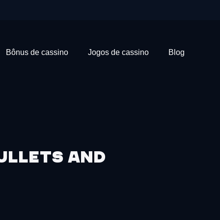
Bônus de cassino
Jogos de cassino
Blog
ullets and