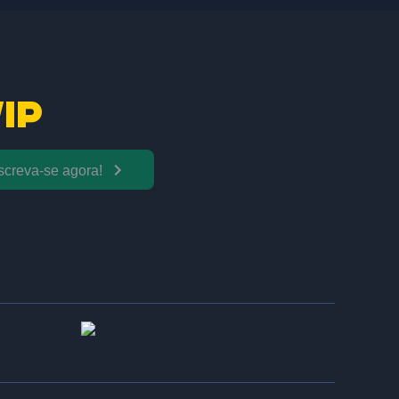
IP
screva-se agora!