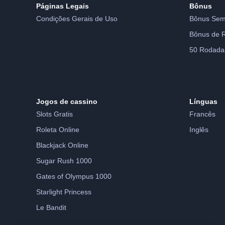
Páginas Legais
Bônus
Condições Gerais de Uso
Bônus Sem
Bônus de R
50 Rodadas
Jogos de cassino
Línguas
Slots Gratis
Francês
Roleta Online
Inglês
Blackjack Online
Sugar Rush 1000
Gates of Olympus 1000
Starlight Princess
Le Bandit