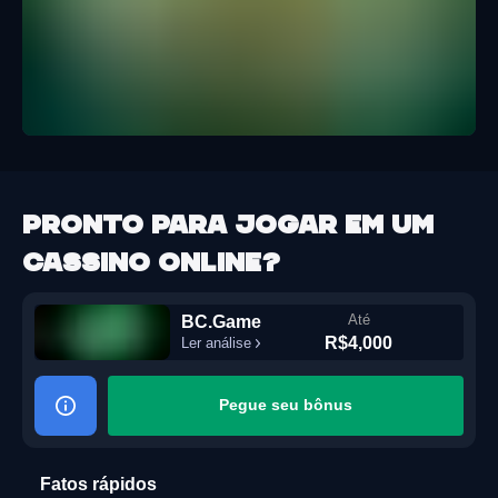
Pronto para jogar em um
cassino online?
BC.Game
Até
R$4,000
Ler análise
Pegue seu bônus
Fatos rápidos