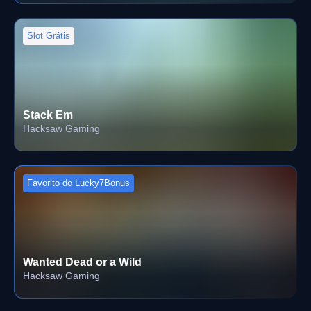
Slot Grátis
Stack Em
Hacksaw Gaming
Favorito do Lucky7Bonus
Wanted Dead or a Wild
Hacksaw Gaming