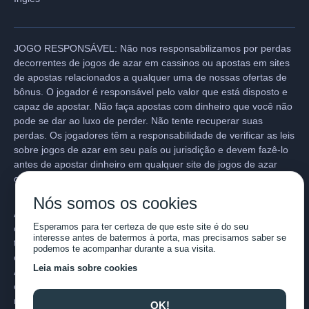
JOGO RESPONSÁVEL: Não nos responsabilizamos por perdas
decorrentes de jogos de azar em cassinos ou apostas em sites
de apostas relacionados a qualquer uma de nossas ofertas de
bônus. O jogador é responsável pelo valor que está disposto e
capaz de apostar. Não faça apostas com dinheiro que você não
pode se dar ao luxo de perder. Não tente recuperar suas
perdas. Os jogadores têm a responsabilidade de verificar as leis
sobre jogos de azar em seu país ou jurisdição e devem fazê-lo
antes de apostar dinheiro em qualquer site de jogos de azar
online.
Nós somos os cookies
ATENÇÃO: As ofertas em nosso site podem evoluir ou ser
Esperamos para ter certeza de que este site é do seu
canceladas. Recomendamos sempre que o jogador examine os
interesse antes de batermos à porta, mas precisamos saber se
termos e condições e verifique o bônus diretamente no site do
podemos te acompanhar durante a sua visita.
cassino/ou das empresas de apostas.
Leia mais sobre cookies
Apenas para maiores de 18 anos, exclusivo para novos
clientes, Termos e Condições se aplicam, jogue de maneira
responsável
www.begambleaware.org
OK!