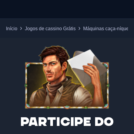
Início
Jogos de cassino Grátis
Máquinas caça-níqueis 
Participe do