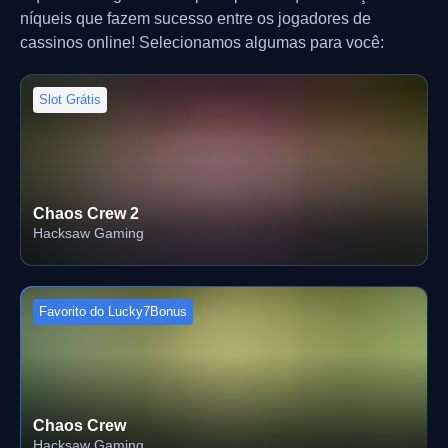
níqueis que fazem sucesso entre os jogadores de
cassinos online! Selecionamos algumas para você:
Slot Grátis
Chaos Crew 2
Hacksaw Gaming
Favorito do Lucky7Bonus
Chaos Crew
Hacksaw Gaming