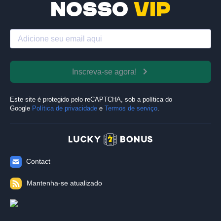
nosso
VIP
Inscreva-se agora!
Este site é protegido pelo reCAPTCHA, sob a política do
Google
Política de privacidade
e
Termos de serviço
.
Contact
Mantenha-se atualizado