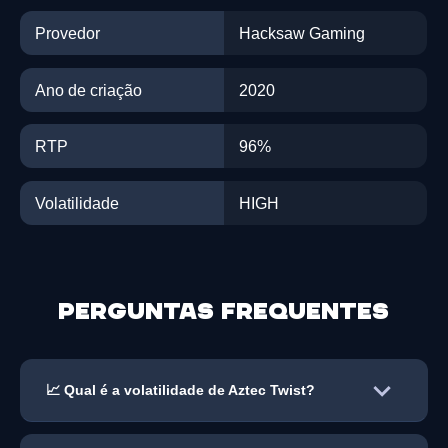
Provedor
Hacksaw Gaming
Ano de criação
2020
RTP
96%
Volatilidade
HIGH
Perguntas frequentes
📈 Qual é a volatilidade de Aztec Twist?