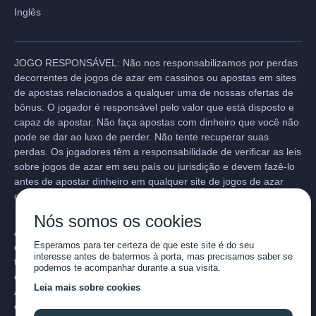
Inglês
JOGO RESPONSÁVEL: Não nos responsabilizamos por perdas
decorrentes de jogos de azar em cassinos ou apostas em sites
de apostas relacionados a qualquer uma de nossas ofertas de
bônus. O jogador é responsável pelo valor que está disposto e
capaz de apostar. Não faça apostas com dinheiro que você não
pode se dar ao luxo de perder. Não tente recuperar suas
perdas. Os jogadores têm a responsabilidade de verificar as leis
sobre jogos de azar em seu país ou jurisdição e devem fazê-lo
antes de apostar dinheiro em qualquer site de jogos de azar
online.
Nós somos os cookies
ATENÇÃO: As ofertas em nosso site podem evoluir ou ser
Esperamos para ter certeza de que este site é do seu
canceladas. Recomendamos sempre que o jogador examine os
interesse antes de batermos à porta, mas precisamos saber se
termos e condições e verifique o bônus diretamente no site do
podemos te acompanhar durante a sua visita.
cassino/ou das empresas de apostas.
Leia mais sobre cookies
Apenas para maiores de 18 anos, exclusivo para novos
clientes, Termos e Condições se aplicam, jogue de maneira