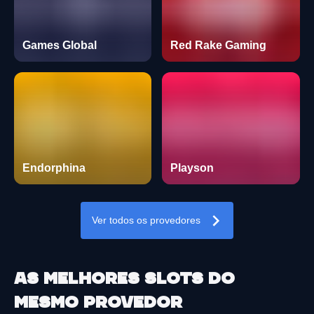
Games Global
Red Rake Gaming
Endorphina
Playson
Ver todos os provedores
As melhores slots do
mesmo provedor