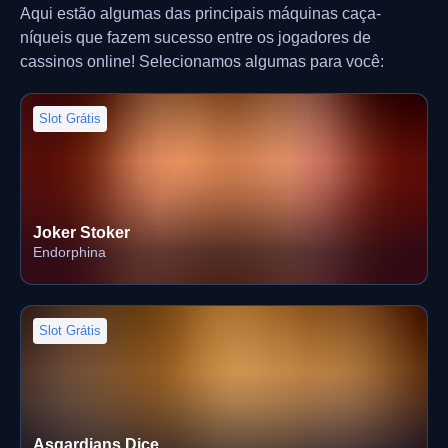
Aqui estão algumas das principais máquinas caça-
níqueis que fazem sucesso entre os jogadores de
cassinos online! Selecionamos algumas para você:
Slot Grátis
Joker Stoker
Endorphina
Slot Grátis
Asgardians Dice