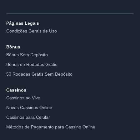
Páginas Legais
Condições Gerais de Uso
Bônus
Bônus Sem Depósito
Bônus de Rodadas Grátis
50 Rodadas Grátis Sem Depósito
Cassinos
Cassinos ao Vivo
Novos Cassinos Online
Cassinos para Celular
Métodos de Pagamento para Cassino Online