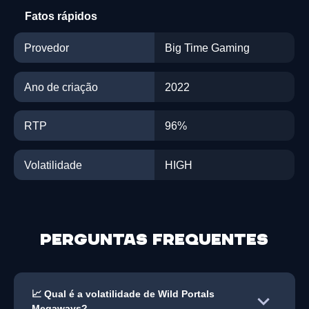
Fatos rápidos
Provedor
Big Time Gaming
Ano de criação
2022
RTP
96%
Volatilidade
HIGH
Perguntas frequentes
📈 Qual é a volatilidade de Wild Portals
Megaways?