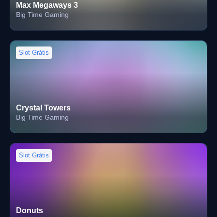
Max Megaways 3
Big Time Gaming
Slot Grátis
Crystal Towers
Big Time Gaming
Slot Grátis
Donuts