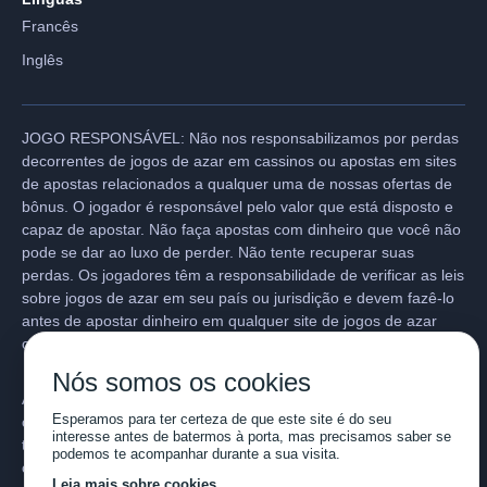
Francês
Inglês
JOGO RESPONSÁVEL: Não nos responsabilizamos por perdas
decorrentes de jogos de azar em cassinos ou apostas em sites
de apostas relacionados a qualquer uma de nossas ofertas de
bônus. O jogador é responsável pelo valor que está disposto e
capaz de apostar. Não faça apostas com dinheiro que você não
pode se dar ao luxo de perder. Não tente recuperar suas
perdas. Os jogadores têm a responsabilidade de verificar as leis
sobre jogos de azar em seu país ou jurisdição e devem fazê-lo
antes de apostar dinheiro em qualquer site de jogos de azar
online.
Nós somos os cookies
ATENÇÃO: As ofertas em nosso site podem evoluir ou ser
Esperamos para ter certeza de que este site é do seu
canceladas. Recomendamos sempre que o jogador examine os
interesse antes de batermos à porta, mas precisamos saber se
termos e condições e verifique o bônus diretamente no site do
podemos te acompanhar durante a sua visita.
cassino/ou das empresas de apostas.
Leia mais sobre cookies