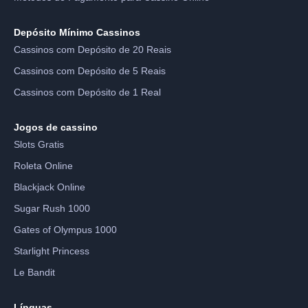
Depósito Mínimo Cassinos
Cassinos com Depósito de 20 Reais
Cassinos com Depósito de 5 Reais
Cassinos com Depósito de 1 Real
Jogos de cassino
Slots Gratis
Roleta Online
Blackjack Online
Sugar Rush 1000
Gates of Olympus 1000
Starlight Princess
Le Bandit
Línguas