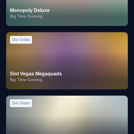
Monopoly Deluxe
Big Time Gaming
Slot Grátis
Slot Vegas Megaquads
Big Time Gaming
Slot Grátis