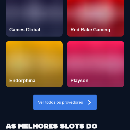
Games Global
Red Rake Gaming
Endorphina
Playson
Ver todos os provedores
As melhores slots do