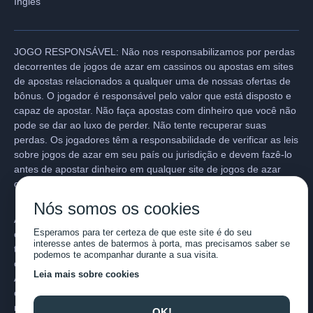
Inglês
JOGO RESPONSÁVEL: Não nos responsabilizamos por perdas
decorrentes de jogos de azar em cassinos ou apostas em sites
de apostas relacionados a qualquer uma de nossas ofertas de
bônus. O jogador é responsável pelo valor que está disposto e
capaz de apostar. Não faça apostas com dinheiro que você não
pode se dar ao luxo de perder. Não tente recuperar suas
perdas. Os jogadores têm a responsabilidade de verificar as leis
sobre jogos de azar em seu país ou jurisdição e devem fazê-lo
antes de apostar dinheiro em qualquer site de jogos de azar
online.
Nós somos os cookies
ATENÇÃO: As ofertas em nosso site podem evoluir ou ser
Esperamos para ter certeza de que este site é do seu
canceladas. Recomendamos sempre que o jogador examine os
interesse antes de batermos à porta, mas precisamos saber se
termos e condições e verifique o bônus diretamente no site do
podemos te acompanhar durante a sua visita.
cassino/ou das empresas de apostas.
Leia mais sobre cookies
Apenas para maiores de 18 anos, exclusivo para novos
clientes, Termos e Condições se aplicam, jogue de maneira
responsável
www.begambleaware.org
OK!