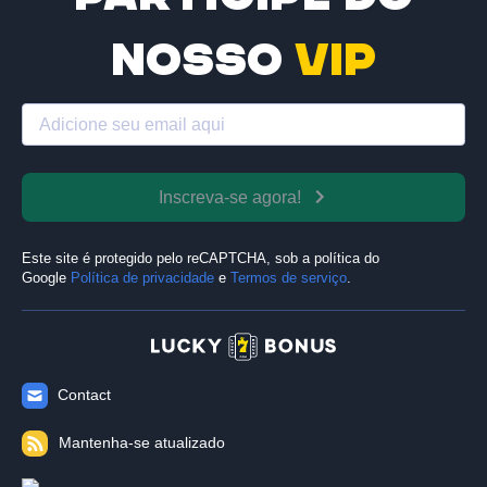
nosso
VIP
Inscreva-se agora!
Este site é protegido pelo reCAPTCHA, sob a política do
Google
Política de privacidade
e
Termos de serviço
.
Contact
Mantenha-se atualizado