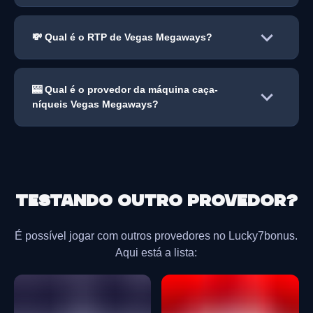
💸 Qual é o RTP de Vegas Megaways?
🎰 Qual é o provedor da máquina caça-
níqueis Vegas Megaways?
Testando outro provedor?
É possível jogar com outros provedores no Lucky7bonus.
Aqui está a lista: