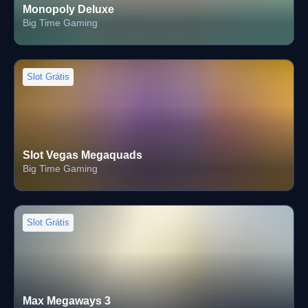
Monopoly Deluxe
Big Time Gaming
Slot Grátis
Slot Vegas Megaquads
Big Time Gaming
Slot Grátis
Max Megaways 3