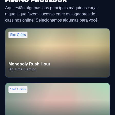
mesmo provedor
Aqui estão algumas das principais máquinas caça-
níqueis que fazem sucesso entre os jogadores de
cassinos online! Selecionamos algumas para você:
Slot Grátis
Monopoly Rush Hour
Big Time Gaming
Slot Grátis