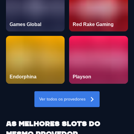
Games Global
Red Rake Gaming
Endorphina
Playson
Ver todos os provedores
As melhores slots do