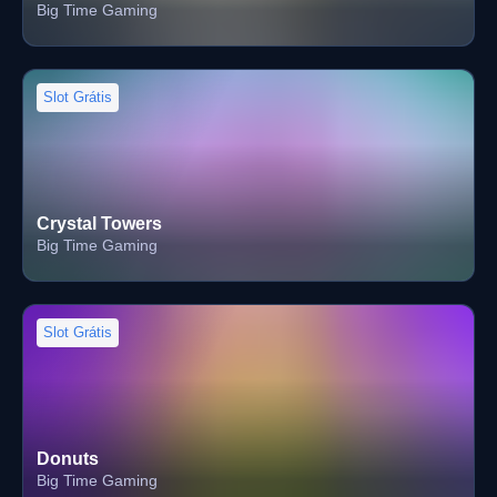
Big Time Gaming
Slot Grátis
Crystal Towers
Big Time Gaming
Slot Grátis
Donuts
Big Time Gaming