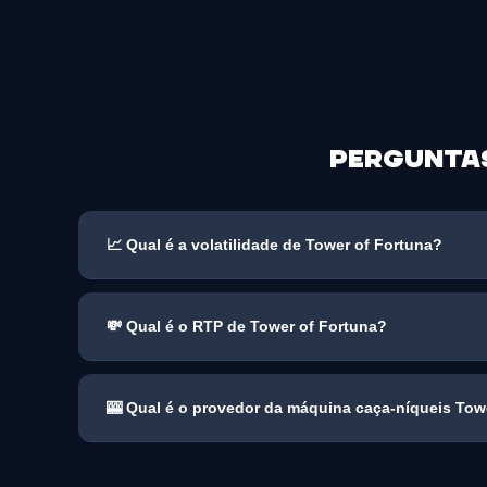
Pergunta
📈 Qual é a volatilidade de Tower of Fortuna?
💸 Qual é o RTP de Tower of Fortuna?
🎰 Qual é o provedor da máquina caça-níqueis Tow