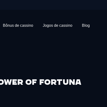
Bônus de cassino
Jogos de cassino
Blog
ower of Fortuna