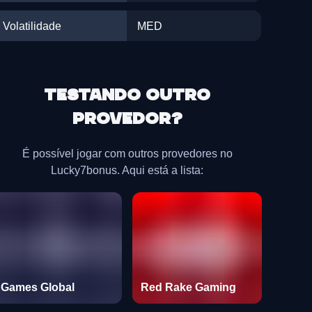
Volatilidade
MED
Testando outro
provedor?
É possível jogar com outros provedores no
Lucky7bonus. Aqui está a lista:
Games Global
Red Rake Gaming