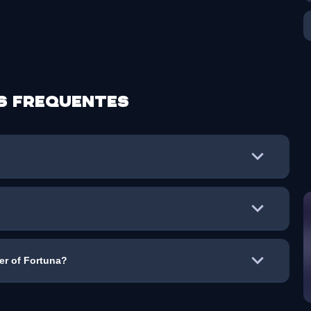
s frequentes
er of Fortuna?