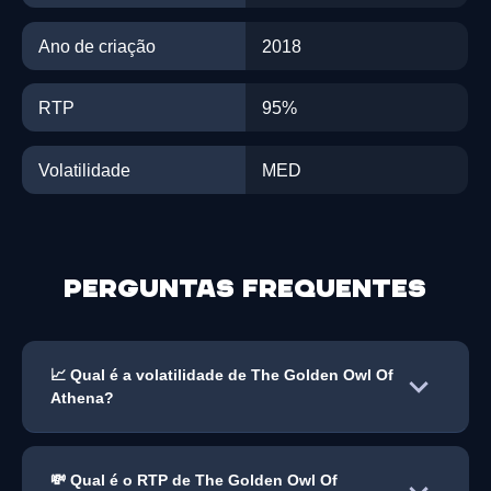
Ano de criação
2018
RTP
95%
Volatilidade
MED
Perguntas frequentes
📈 Qual é a volatilidade de The Golden Owl Of
Athena?
💸 Qual é o RTP de The Golden Owl Of