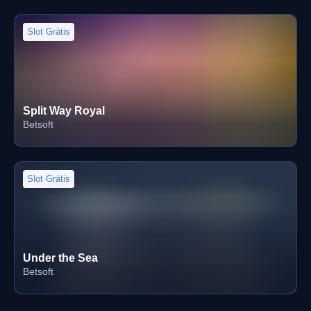
Slot Grátis
Split Way Royal
Betsoft
Slot Grátis
Under the Sea
Betsoft