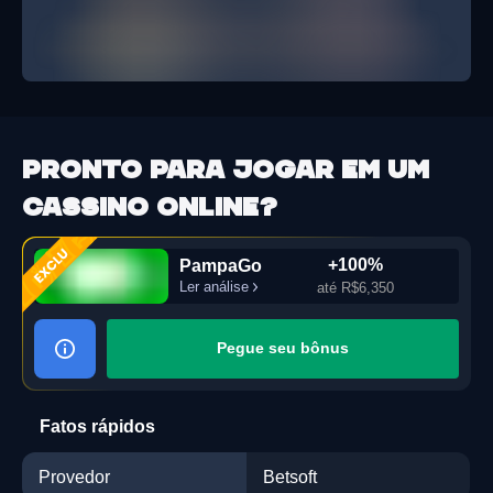
Pronto para jogar em um
cassino online?
+100%
PampaGo
Ler análise
até R$6,350
Pegue seu bônus
Fatos rápidos
Provedor
Betsoft