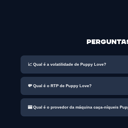
Pergunta
📈 Qual é a volatilidade de Puppy Love?
💸 Qual é o RTP de Puppy Love?
🎰 Qual é o provedor da máquina caça-níqueis Pu