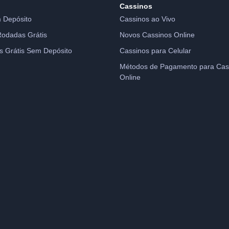
Cassinos
 Depósito
Cassinos ao Vivo
odadas Grátis
Novos Cassinos Online
 Grátis Sem Depósito
Cassinos para Celular
Métodos de Pagamento para Cas
Online