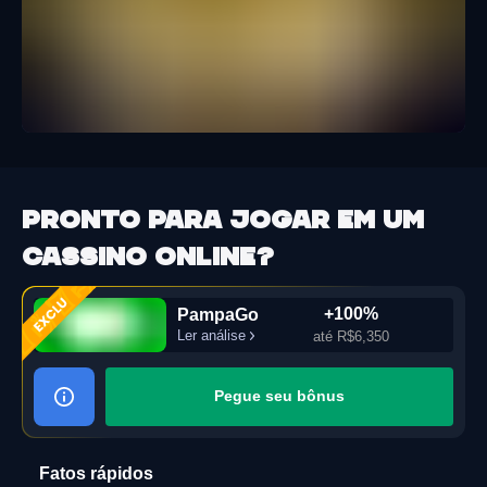
Pronto para jogar em um
cassino online?
+100%
PampaGo
Ler análise
até R$6,350
Pegue seu bônus
Fatos rápidos