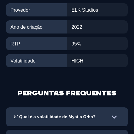
Provedor
ELK Studios
Ano de criação
2022
RTP
95%
Volatilidade
HIGH
Perguntas frequentes
📈 Qual é a volatilidade de Mystic Orbs?