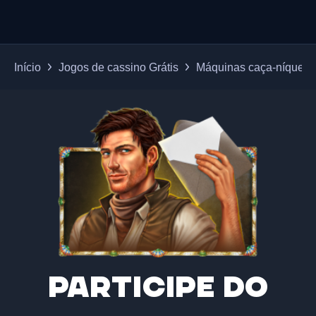
Início
Jogos de cassino Grátis
Máquinas caça-níqueis 
Participe do