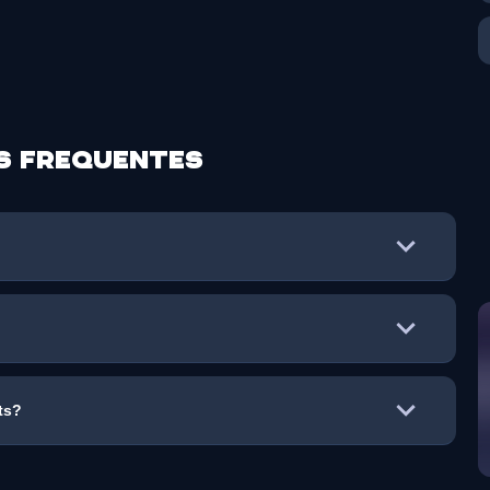
s frequentes
ts?