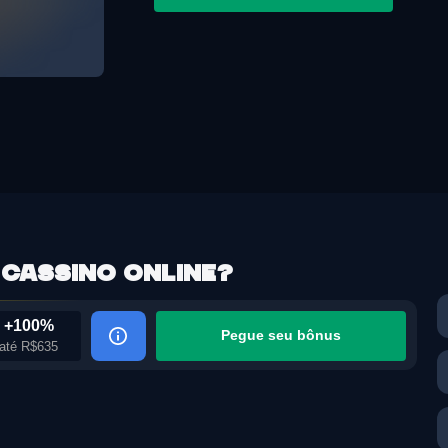
cassino online?
+100%
Pegue seu bônus
até R$635