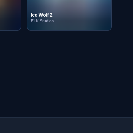
Ice Wolf 2
ELK Studios