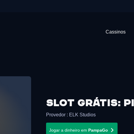
Cassinos
Slot grátis
:
P
Provedor
:
ELK Studios
Jogar a dinheiro
em
PampaGo