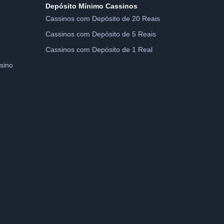
Depósito Mínimo Cassinos
Cassinos com Depósito de 20 Reais
Cassinos com Depósito de 5 Reais
Cassinos com Depósito de 1 Real
sino