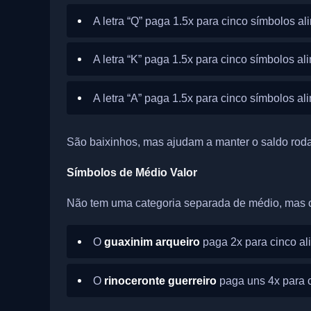
A letra “Q” paga 1.5x para cinco símbolos al
A letra “K” paga 1.5x para cinco símbolos al
A letra “A” paga 1.5x para cinco símbolos al
São baixinhos, mas ajudam a manter o saldo roda
Símbolos de Médio Valor
Não tem uma categoria separada de médio, mas 
O
guaxinim arqueiro
paga 2x para cinco al
O
rinoceronte guerreiro
paga uns 4x para c