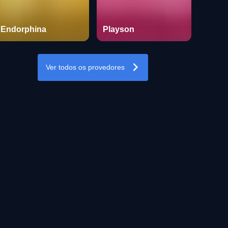
Endorphina
Playson
Ver todos os provedores