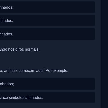
inhados;
inhados;
inhados.
ndo nos giros normais.
os animais começam aqui. Por exemplo:
inhados;
inco símbolos alinhados.