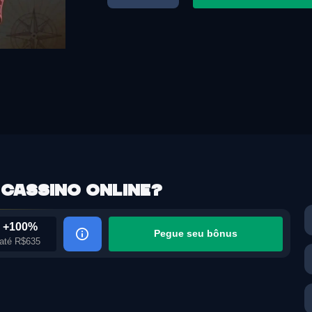
cassino online?
+100%
Pegue seu bônus
até R$635