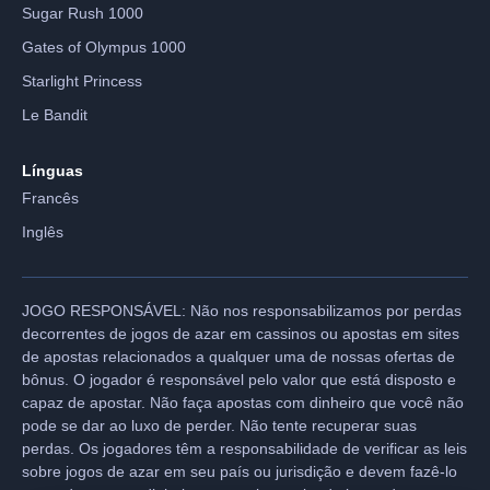
Sugar Rush 1000
Gates of Olympus 1000
Starlight Princess
Le Bandit
Línguas
Francês
Inglês
JOGO RESPONSÁVEL: Não nos responsabilizamos por perdas
decorrentes de jogos de azar em cassinos ou apostas em sites
de apostas relacionados a qualquer uma de nossas ofertas de
bônus. O jogador é responsável pelo valor que está disposto e
capaz de apostar. Não faça apostas com dinheiro que você não
pode se dar ao luxo de perder. Não tente recuperar suas
perdas. Os jogadores têm a responsabilidade de verificar as leis
sobre jogos de azar em seu país ou jurisdição e devem fazê-lo