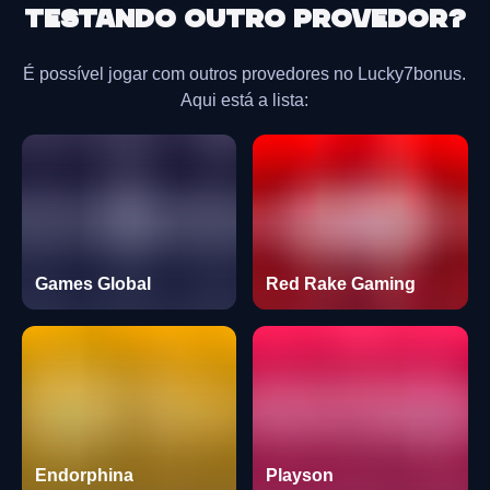
Testando outro provedor?
É possível jogar com outros provedores no Lucky7bonus.
Aqui está a lista:
Games Global
Red Rake Gaming
Endorphina
Playson