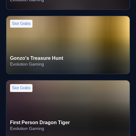
Slot Grátis
Gonzo's Treasure Hunt
Evolution Gaming
Slot Grátis
First Person Dragon Tiger
Evolution Gaming