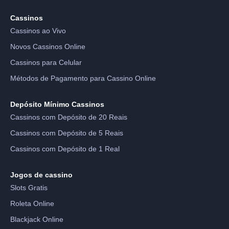
Cassinos
Cassinos ao Vivo
Novos Cassinos Online
Cassinos para Celular
Métodos de Pagamento para Cassino Online
Depósito Mínimo Cassinos
Cassinos com Depósito de 20 Reais
Cassinos com Depósito de 5 Reais
Cassinos com Depósito de 1 Real
Jogos de cassino
Slots Gratis
Roleta Online
Blackjack Online