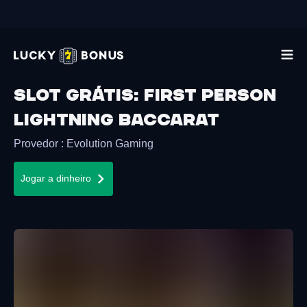
Slot grátis
:
First Person
Lightning Baccarat
Provedor
:
Evolution Gaming
Jogar a dinheiro