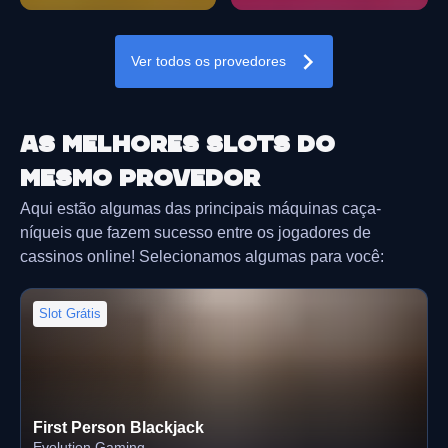
Ver todos os provedores
As melhores slots do
mesmo provedor
Aqui estão algumas das principais máquinas caça-
níqueis que fazem sucesso entre os jogadores de
cassinos online! Selecionamos algumas para você:
Slot Grátis
First Person Blackjack
Evolution Gaming