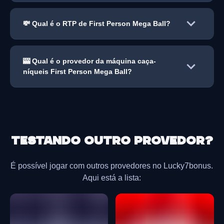
💸 Qual é o RTP de First Person Mega Ball?
🎰 Qual é o provedor da máquina caça-
níqueis First Person Mega Ball?
Testando outro provedor?
É possível jogar com outros provedores no Lucky7bonus.
Aqui está a lista: