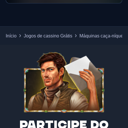
Início
Jogos de cassino Grátis
Máquinas caça-níqueis 
Participe do