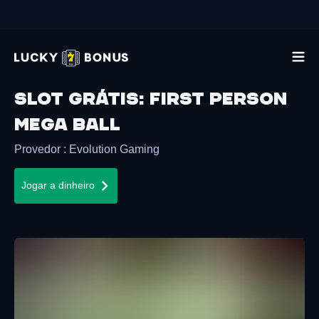
Slot grátis
:
First Person
Mega Ball
Provedor
:
Evolution Gaming
Jogar a dinheiro