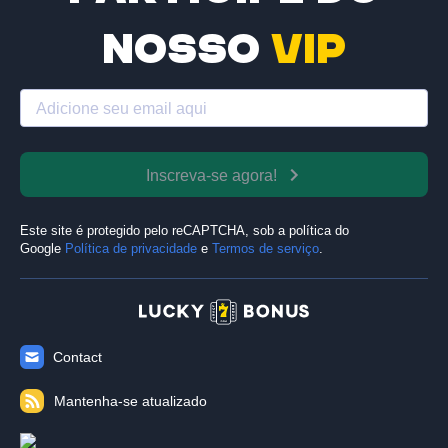
nosso
VIP
Inscreva-se agora!
Este site é protegido pelo reCAPTCHA, sob a política do
Google
Política de privacidade
e
Termos de serviço
.
Contact
Mantenha-se atualizado