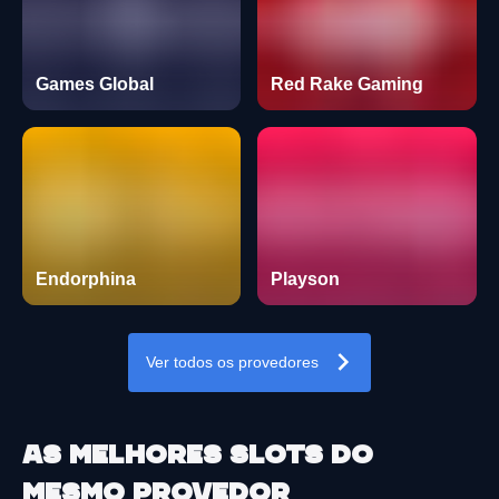
Games Global
Red Rake Gaming
Endorphina
Playson
Ver todos os provedores
As melhores slots do
mesmo provedor