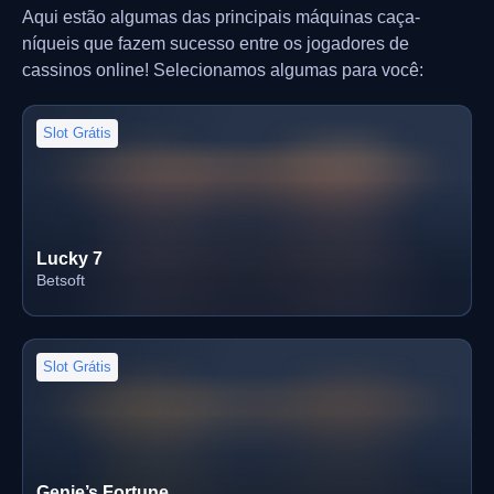
Aqui estão algumas das principais máquinas caça-
níqueis que fazem sucesso entre os jogadores de
cassinos online! Selecionamos algumas para você:
Slot Grátis
Lucky 7
Betsoft
Slot Grátis
Genie’s Fortune