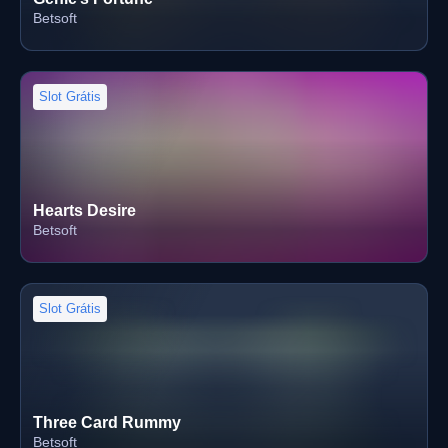
Betsoft
Slot Grátis
Hearts Desire
Betsoft
Slot Grátis
Three Card Rummy
Betsoft