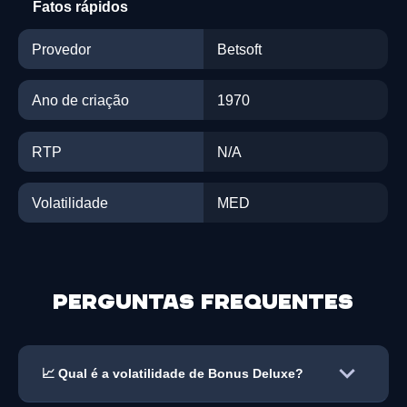
Fatos rápidos
Provedor
Betsoft
Ano de criação
1970
RTP
N/A
Volatilidade
MED
Perguntas frequentes
📈 Qual é a volatilidade de Bonus Deluxe?