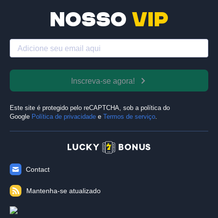
nosso
VIP
Inscreva-se agora!
Este site é protegido pelo reCAPTCHA, sob a política do
Google
Política de privacidade
e
Termos de serviço
.
Contact
Mantenha-se atualizado