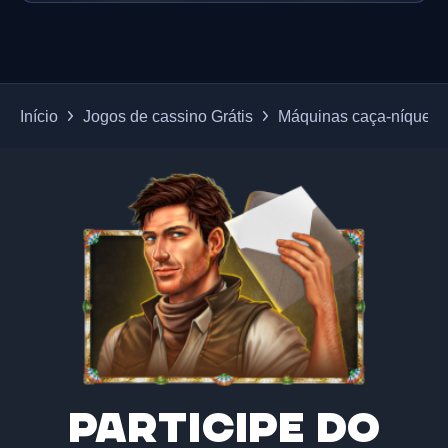
Início
Jogos de cassino Grátis
Máquinas caça-níqueis 
Participe do