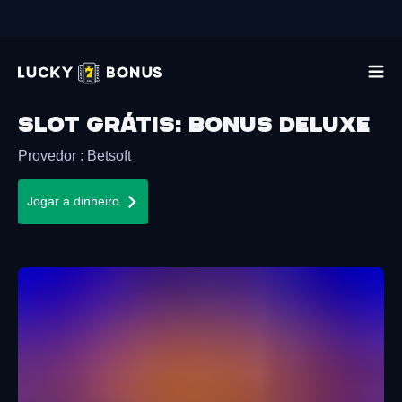
Slot grátis
:
Bonus Deluxe
Provedor
:
Betsoft
Jogar a dinheiro