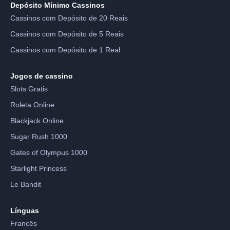
Depósito Mínimo Cassinos
Cassinos com Depósito de 20 Reais
Cassinos com Depósito de 5 Reais
Cassinos com Depósito de 1 Real
Jogos de cassino
Slots Gratis
Roleta Online
Blackjack Online
Sugar Rush 1000
Gates of Olympus 1000
Starlight Princess
Le Bandit
Línguas
Francês