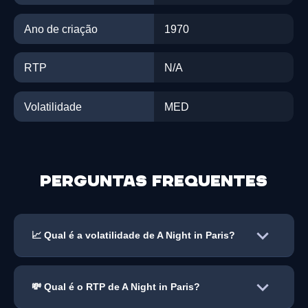
Ano de criação
1970
RTP
N/A
Volatilidade
MED
Perguntas frequentes
📈 Qual é a volatilidade de A Night in Paris?
💸 Qual é o RTP de A Night in Paris?