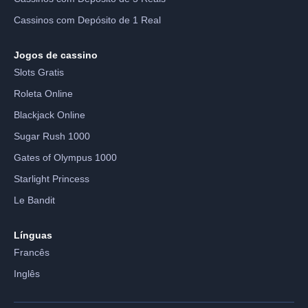
Cassinos com Depósito de 1 Real
Jogos de cassino
Slots Gratis
Roleta Online
Blackjack Online
Sugar Rush 1000
Gates of Olympus 1000
Starlight Princess
Le Bandit
Línguas
Francês
Inglês