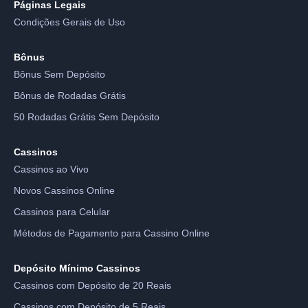
Páginas Legais
Condições Gerais de Uso
Bônus
Bônus Sem Depósito
Bônus de Rodadas Grátis
50 Rodadas Grátis Sem Depósito
Cassinos
Cassinos ao Vivo
Novos Cassinos Online
Cassinos para Celular
Métodos de Pagamento para Cassino Online
Depósito Mínimo Cassinos
Cassinos com Depósito de 20 Reais
Cassinos com Depósito de 5 Reais