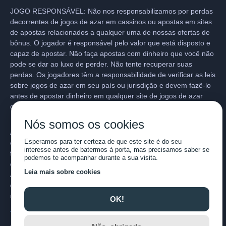
JOGO RESPONSÁVEL: Não nos responsabilizamos por perdas
decorrentes de jogos de azar em cassinos ou apostas em sites
de apostas relacionados a qualquer uma de nossas ofertas de
bônus. O jogador é responsável pelo valor que está disposto e
capaz de apostar. Não faça apostas com dinheiro que você não
pode se dar ao luxo de perder. Não tente recuperar suas
perdas. Os jogadores têm a responsabilidade de verificar as leis
sobre jogos de azar em seu país ou jurisdição e devem fazê-lo
antes de apostar dinheiro em qualquer site de jogos de azar
online.
Nós somos os cookies
ATENÇÃO: As ofertas em nosso site podem evoluir ou ser
Esperamos para ter certeza de que este site é do seu
canceladas. Recomendamos sempre que o jogador examine os
interesse antes de batermos à porta, mas precisamos saber se
termos e condições e verifique o bônus diretamente no site do
podemos te acompanhar durante a sua visita.
cassino/ou das empresas de apostas.
Leia mais sobre cookies
Apenas para maiores de 18 anos, exclusivo para novos
clientes, Termos e Condições se aplicam, jogue de maneira
responsável
www.begambleaware.org
OK!