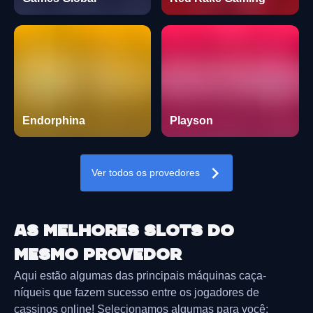
Endorphina
Playson
Ver todos os provedores
As melhores slots do
mesmo provedor
Aqui estão algumas das principais máquinas caça-
níqueis que fazem sucesso entre os jogadores de
cassinos online! Selecionamos algumas para você: