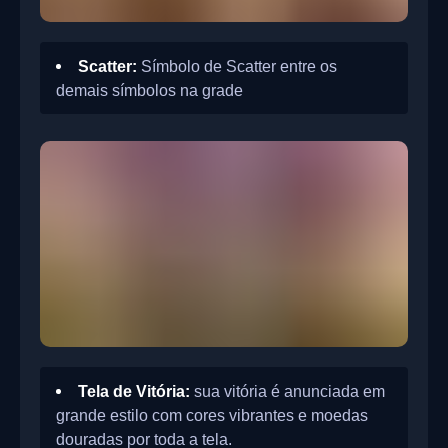
Scatter:
Símbolo de Scatter entre os
demais símbolos na grade
Tela de Vitória:
sua vitória é anunciada em
grande estilo com cores vibrantes e moedas
douradas por toda a tela.