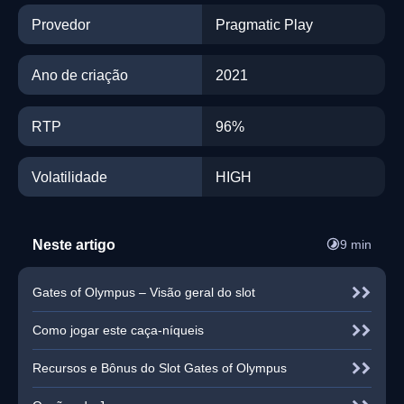
Provedor
Pragmatic Play
Ano de criação
2021
RTP
96%
Volatilidade
HIGH
Neste artigo
9 min
Gates of Olympus – Visão geral do slot
Como jogar este caça-níqueis
Recursos e Bônus do Slot Gates of Olympus