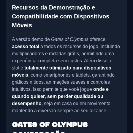
Recursos da Demonstração e
Compatibilidade com Dispositivos
Móveis
A versão demo de
Gates of Olympus
oferece
acesso total
a todos os recursos do jogo, incluindo
multiplicadores e rodadas grátis, permitindo uma
experiência completa sem custos. Além disso, o
slot é
totalmente otimizado para dispositivos
móveis
, como smartphones e tablets, garantindo
gráficos nítidos, animações suaves e controles
intuitivos. Isso permite que você jogue
onde e
quando quiser
,
sem perder qualidade ou
desempenho
, seja em casa ou em movimento,
mantendo a diversão sempre ao seu alcance.
Gates of Olympus