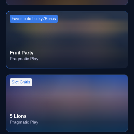
Favorito do Lucky7Bonus
Fruit Party
Pragmatic Play
Slot Grátis
5 Lions
Pragmatic Play