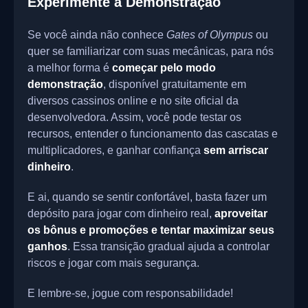
Experimente a Demonstração
Se você ainda não conhece
Gates of Olympus
ou
quer se familiarizar com suas mecânicas, para nós
a melhor forma é
começar pelo modo
demonstração
, disponível gratuitamente em
diversos cassinos online e no site oficial da
desenvolvedora. Assim, você pode testar os
recursos, entender o funcionamento das cascatas e
multiplicadores, e ganhar confiança
sem arriscar
dinheiro
.
E ai, quando se sentir confortável, basta fazer um
depósito para jogar com dinheiro real,
aproveitar
os bônus e promoções e tentar maximizar seus
ganhos
. Essa transição gradual ajuda a controlar
riscos e jogar com mais segurança.
E lembre-se, jogue com responsabilidade!