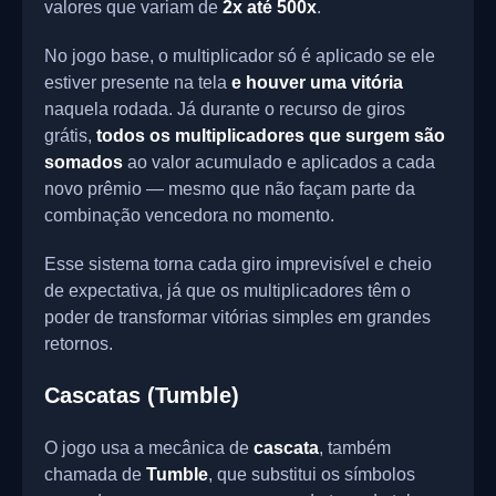
valores que variam de
2x até 500x
.
No jogo base, o multiplicador só é aplicado se ele
estiver presente na tela
e houver uma vitória
naquela rodada. Já durante o recurso de giros
grátis,
todos os multiplicadores que surgem são
somados
ao valor acumulado e aplicados a cada
novo prêmio — mesmo que não façam parte da
combinação vencedora no momento.
Esse sistema torna cada giro imprevisível e cheio
de expectativa, já que os multiplicadores têm o
poder de transformar vitórias simples em grandes
retornos.
Cascatas (Tumble)
O jogo usa a mecânica de
cascata
, também
chamada de
Tumble
, que substitui os símbolos