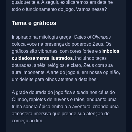
qualquer tela. A seguir, explicaremos em detalhe
todo o funcionamento do jogo. Vamos nessa?
Tema e gráficos
Inspirado na mitologia grega,
Gates of Olympus
coloca você na presença do poderoso Zeus. Os
gráficos são vibrantes, com cores fortes e s
ímbolos
cuidadosamente ilustrados
, incluindo taças
douradas, anéis, relógios, e claro, Zeus com sua
aura imponente. A arte do jogo é, em nossa opinião,
um deleite para olhos atentos a detalhes.
A grade dourada do jogo fica situada nos céus do
Olimpo, repletos de nuvens e raios, enquanto uma
trilha sonora épica embala a aventura, criando uma
atmosfera imersiva que prende sua atenção do
começo ao fim.