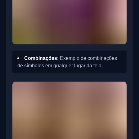
Combinações:
Exemplo de combinações
de símbolos em qualquer lugar da tela.