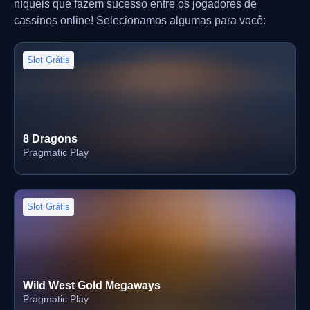
níqueis que fazem sucesso entre os jogadores de
cassinos online! Selecionamos algumas para você:
Slot Grátis
8 Dragons
Pragmatic Play
Slot Grátis
Wild West Gold Megaways
Pragmatic Play