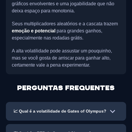
gráficos envolventes e uma jogabilidade que não
deixa espaço para monotonia.
Seus multiplicadores aleatórios e a cascata trazem
emoção e potencial
para grandes ganhos,
especialmente nas rodadas grátis.
A alta volatilidade pode assustar um pouquinho,
mas se você gosta de arriscar para ganhar alto,
certamente vale a pena experimentar.
Perguntas frequentes
📈 Qual é a volatilidade de Gates of Olympus?