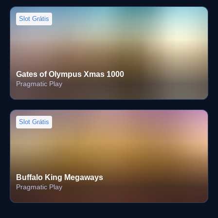
Slot Grátis
Gates of Olympus Xmas 1000
Pragmatic Play
Slot Grátis
Buffalo King Megaways
Pragmatic Play