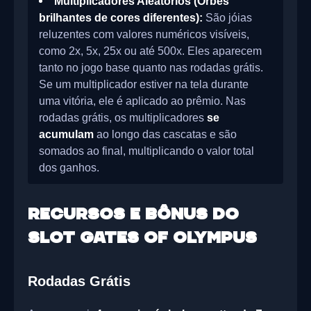
Multiplicadores Aleatórios (Orbes
brilhantes de cores diferentes):
São jóias
reluzentes com valores numéricos visíveis,
como 2x, 5x, 25x ou até 500x. Eles aparecem
tanto no jogo base quanto nas rodadas grátis.
Se um multiplicador estiver na tela durante
uma vitória, ele é aplicado ao prêmio. Nas
rodadas grátis, os multiplicadores
se
acumulam
ao longo das cascatas e são
somados ao final, multiplicando o valor total
dos ganhos.
Recursos e Bônus do
Slot Gates of Olympus
Rodadas Grátis