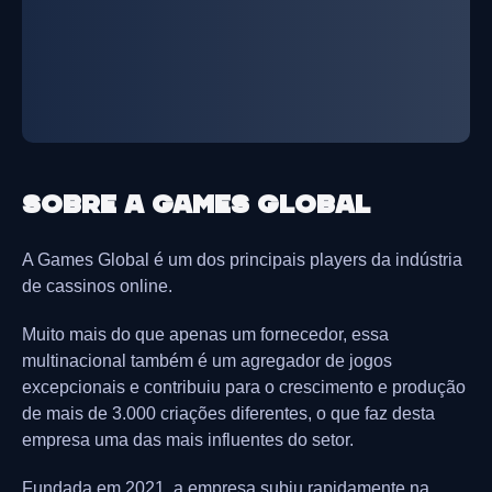
Sobre a Games Global
A Games Global é um dos principais players da indústria
de cassinos online.
Muito mais do que apenas um fornecedor, essa
multinacional também é um agregador de jogos
excepcionais e contribuiu para o crescimento e produção
de mais de 3.000 criações diferentes, o que faz desta
empresa uma das mais influentes do setor.
Fundada em 2021, a empresa subiu rapidamente na