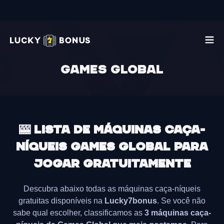
Games Global
🎰 Lista de máquinas caça-
níqueis Games Global para
jogar gratuitamente
Descubra abaixo todas as máquinas caça-níqueis
gratuitas disponíveis na
Lucky7bonus
. Se você não
sabe qual escolher, classificamos as
3 máquinas caça-