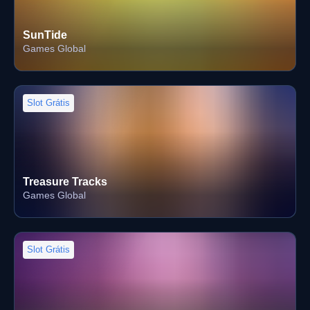
SunTide
Games Global
Slot Grátis
Treasure Tracks
Games Global
Slot Grátis