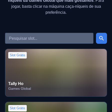
níqueis da Games Global que mais gostamos
. Para
jogar, basta clicar na máquina caça-níqueis de sua
preferência.
Slot Grátis
Tally Ho
Games Global
Slot Grátis