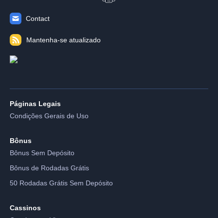
Contact
Mantenha-se atualizado
Páginas Legais
Condições Gerais de Uso
Bônus
Bônus Sem Depósito
Bônus de Rodadas Grátis
50 Rodadas Grátis Sem Depósito
Cassinos