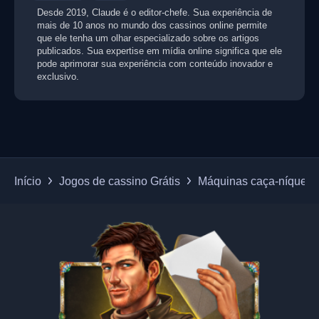
Desde 2019, Claude é o editor-chefe. Sua experiência de
mais de 10 anos no mundo dos cassinos online permite
que ele tenha um olhar especializado sobre os artigos
publicados. Sua expertise em mídia online significa que ele
pode aprimorar sua experiência com conteúdo inovador e
exclusivo.
Início
Jogos de cassino Grátis
Máquinas caça-níqueis 