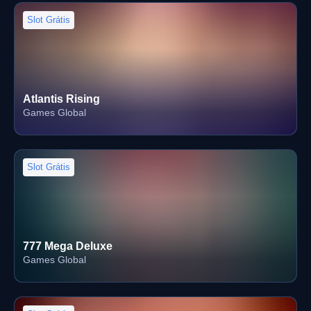
Slot Grátis
Atlantis Rising
Games Global
Slot Grátis
777 Mega Deluxe
Games Global