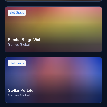
Slot Grátis
Samba Bingo Web
Games Global
Slot Grátis
Stellar Portals
Games Global