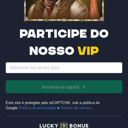
Participe do
nosso
VIP
Inscreva-se agora!
Este site é protegido pelo reCAPTCHA, sob a política do
Google
Política de privacidade
e
Termos de serviço
.