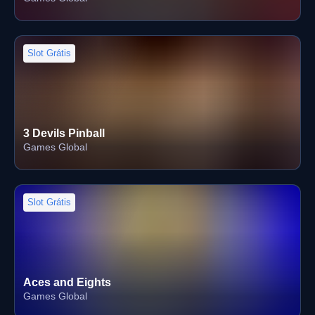
Slot Grátis
3 Devils Pinball
Games Global
Slot Grátis
Aces and Eights
Games Global