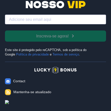
nosso
VIP
Inscreva-se agora!
Este site é protegido pelo reCAPTCHA, sob a política do
Google
Política de privacidade
e
Termos de serviço
.
Contact
Mantenha-se atualizado