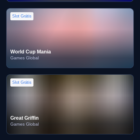
Slot Grátis
World Cup Mania
Games Global
Slot Grátis
Great Griffin
Games Global