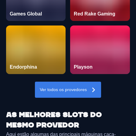
Games Global
Red Rake Gaming
Endorphina
Playson
Ver todos os provedores
As melhores slots do
mesmo provedor
Aqui estão algumas das principais máquinas caça-