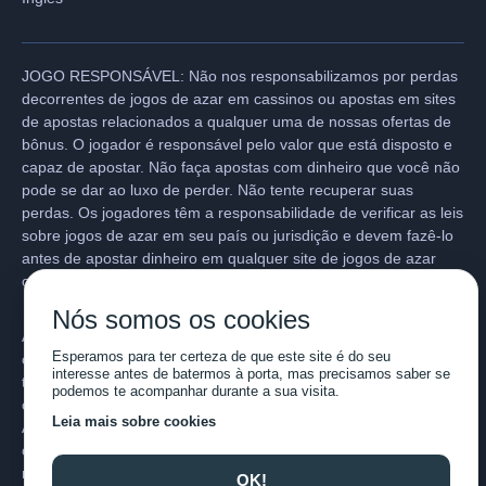
JOGO RESPONSÁVEL: Não nos responsabilizamos por perdas
decorrentes de jogos de azar em cassinos ou apostas em sites
de apostas relacionados a qualquer uma de nossas ofertas de
bônus. O jogador é responsável pelo valor que está disposto e
capaz de apostar. Não faça apostas com dinheiro que você não
pode se dar ao luxo de perder. Não tente recuperar suas
perdas. Os jogadores têm a responsabilidade de verificar as leis
sobre jogos de azar em seu país ou jurisdição e devem fazê-lo
antes de apostar dinheiro em qualquer site de jogos de azar
online.
Nós somos os cookies
ATENÇÃO: As ofertas em nosso site podem evoluir ou ser
Esperamos para ter certeza de que este site é do seu
canceladas. Recomendamos sempre que o jogador examine os
interesse antes de batermos à porta, mas precisamos saber se
termos e condições e verifique o bônus diretamente no site do
podemos te acompanhar durante a sua visita.
cassino/ou das empresas de apostas.
Leia mais sobre cookies
Apenas para maiores de 18 anos, exclusivo para novos
clientes, Termos e Condições se aplicam, jogue de maneira
responsável
www.begambleaware.org
OK!