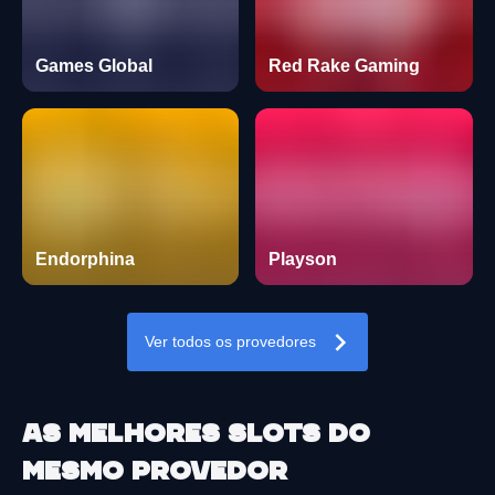
Games Global
Red Rake Gaming
Endorphina
Playson
Ver todos os provedores
As melhores slots do
mesmo provedor