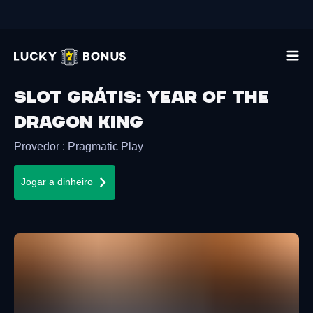
Slot grátis
:
Year of the
Dragon King
Provedor
:
Pragmatic Play
Jogar a dinheiro