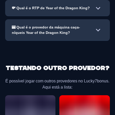
💸 Qual é o RTP de Year of the Dragon King?
🎰 Qual é o provedor da máquina caça-
níqueis Year of the Dragon King?
Testando outro provedor?
É possível jogar com outros provedores no Lucky7bonus.
Aqui está a lista: