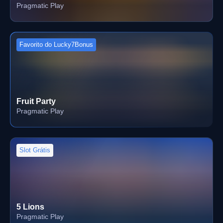
Pragmatic Play
Favorito do Lucky7Bonus
Fruit Party
Pragmatic Play
Slot Grátis
5 Lions
Pragmatic Play