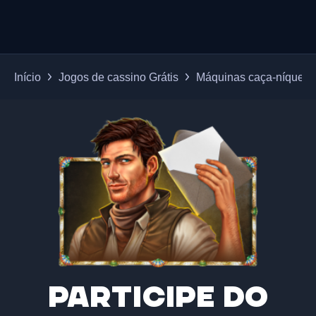
Início
Jogos de cassino Grátis
Máquinas caça-níqueis 
Participe do