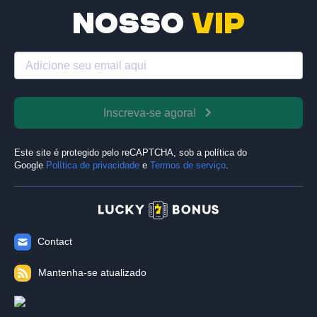
nosso
VIP
Inscreva-se agora!
Este site é protegido pelo reCAPTCHA, sob a política do
Google
Política de privacidade
e
Termos de serviço
.
Contact
Mantenha-se atualizado