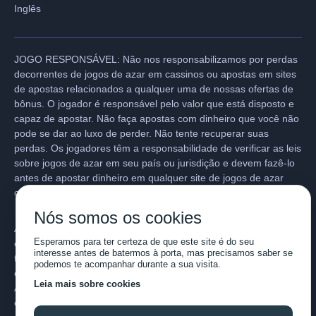
Inglês
JOGO RESPONSÁVEL: Não nos responsabilizamos por perdas
decorrentes de jogos de azar em cassinos ou apostas em sites
de apostas relacionados a qualquer uma de nossas ofertas de
bônus. O jogador é responsável pelo valor que está disposto e
capaz de apostar. Não faça apostas com dinheiro que você não
pode se dar ao luxo de perder. Não tente recuperar suas
perdas. Os jogadores têm a responsabilidade de verificar as leis
sobre jogos de azar em seu país ou jurisdição e devem fazê-lo
antes de apostar dinheiro em qualquer site de jogos de azar
online.
Nós somos os cookies
ATENÇÃO: As ofertas em nosso site podem evoluir ou ser
Esperamos para ter certeza de que este site é do seu
canceladas. Recomendamos sempre que o jogador examine os
interesse antes de batermos à porta, mas precisamos saber se
termos e condições e verifique o bônus diretamente no site do
podemos te acompanhar durante a sua visita.
cassino/ou das empresas de apostas.
Leia mais sobre cookies
Apenas para maiores de 18 anos, exclusivo para novos
clientes, Termos e Condições se aplicam, jogue de maneira