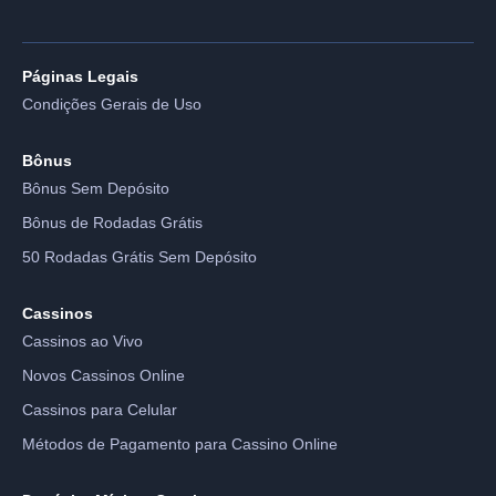
Páginas Legais
Condições Gerais de Uso
Bônus
Bônus Sem Depósito
Bônus de Rodadas Grátis
50 Rodadas Grátis Sem Depósito
Cassinos
Cassinos ao Vivo
Novos Cassinos Online
Cassinos para Celular
Métodos de Pagamento para Cassino Online