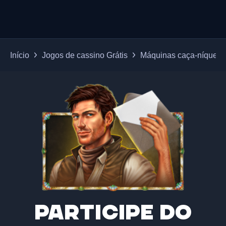
Início
Jogos de cassino Grátis
Máquinas caça-níqueis 
Participe do