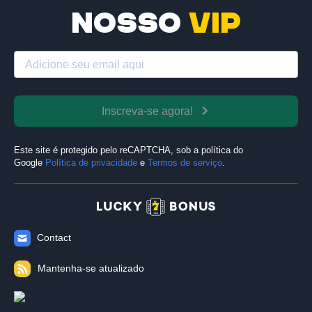
nosso
VIP
Inscreva-se agora!
Este site é protegido pelo reCAPTCHA, sob a política do
Google
Política de privacidade
e
Termos de serviço
.
Contact
Mantenha-se atualizado