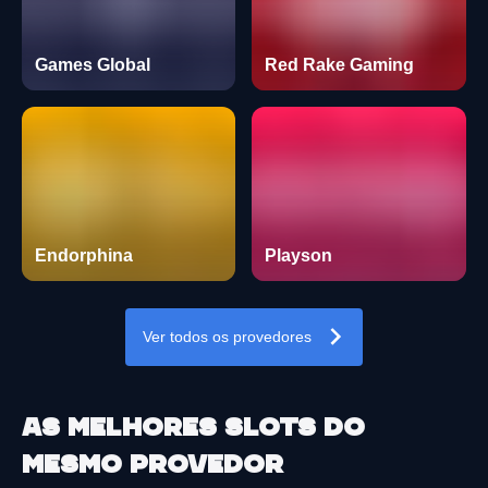
Games Global
Red Rake Gaming
Endorphina
Playson
Ver todos os provedores
As melhores slots do
mesmo provedor