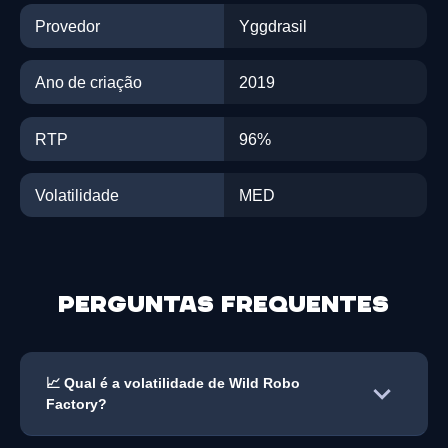
Provedor
Yggdrasil
Ano de criação
2019
RTP
96%
Volatilidade
MED
Perguntas frequentes
📈 Qual é a volatilidade de Wild Robo
Factory?